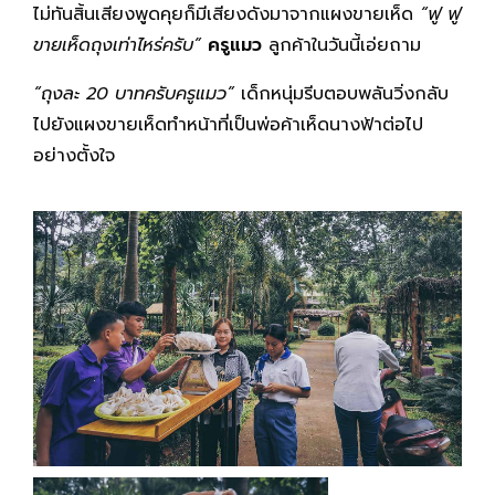
ไม่ทันสิ้นเสียงพูดคุยก็มีเสียงดังมาจากแผงขายเห็ด
“ฟู ฟู
ขายเห็ดถุงเท่าไหร่ครับ”
ครูแมว
ลูกค้าในวันนี้เอ่ยถาม
“ถุงละ
20
บาทครับครูแมว”
เด็กหนุ่มรีบตอบพลันวิ่งกลับ
ไปยังแผงขายเห็ดทำหน้าที่เป็นพ่อค้าเห็ดนางฟ้าต่อไป
อย่างตั้งใจ