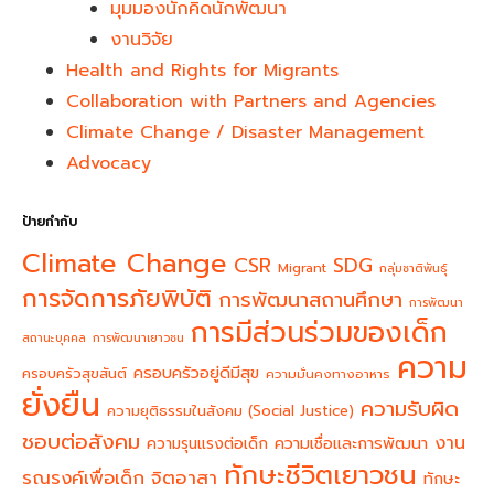
มุมมองนักคิดนักพัฒนา
งานวิจัย
Health and Rights for Migrants
Collaboration with Partners and Agencies
Climate Change / Disaster Management
Advocacy
ป้ายกำกับ
Climate Change
CSR
SDG
Migrant
กลุ่มชาติพันธุ์
การจัดการภัยพิบัติ
การพัฒนาสถานศึกษา
การพัฒนา
การมีส่วนร่วมของเด็ก
สถานะบุคคล
การพัฒนาเยาวชน
ความ
ครอบครัวอยู่ดีมีสุข
ครอบครัวสุขสันต์
ความมั่นคงทางอาหาร
ยั่งยืน
ความรับผิด
ความยุติธรรมในสังคม (Social Justice)
ชอบต่อสังคม
งาน
ความรุนแรงต่อเด็ก
ความเชื่อและการพัฒนา
ทักษะชีวิตเยาวชน
จิตอาสา
รณรงค์เพื่อเด็ก
ทักษะ