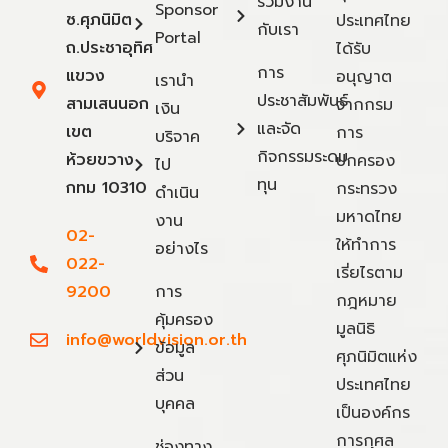
ร่วมงาน
Sponsor
ซ.ศุภนิมิต
ประเทศไทย
กับเรา
Portal
ถ.ประชาอุทิศ
ได้รับ
การ
แขวง
อนุญาต
เรานำ
ประชาสัมพันธ์
สามเสนนอก
จากกรม
เงิน
และจัด
เขต
การ
บริจาค
กิจกรรมระดม
ห้วยขวาง
ปกครอง
ไป
ทุน
กทม 10310
กระทรวง
ดำเนิน
มหาดไทย
งาน
02-
ให้ทำการ
อย่างไร
022-
เรี่ยไรตาม
9200
การ
กฎหมาย
คุ้มครอง
มูลนิธิ
info@worldvision.or.th
ข้อมูล
ศุภนิมิตแห่ง
ส่วน
ประเทศไทย
บุคคล
เป็นองค์กร
การกุศล
ช่องทาง