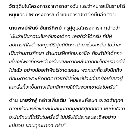
วัตถุดิบในโครงการอาหารกลางวัน และจำหน่ายเป็นรายได้
หมุนเวียนให้โครงการฯ ดำเนินการไปได้ยั่งยืนอีกด้วย
นายพงษ์พันธ์ จันทร์ทิพย์
ครูผู้ดูแลโครงการฯ กล่าวว่า
“นับว่าเป็นความโชคดีของเด็กๆ เลยก็ว่าได้ครับ ที่มีผู้
อุปการะที่ใจดี และมูลนิธิศุภนิมิตฯ เข้ามาช่วยเหลือ ไม่ว่าจะ
เป็นด้านการศึกษา ด้านการฝึกทักษะอาชีพ ที่จะทำให้เด็กหา
เลี้ยงชีพได้ทั้งระหว่างเรียนและภายหลังจากที่เด็กจบจากที่นี่
ไปแล้ว อย่างน้อยถ้าพืชไร่ขาดแคลน พวกเขาก็จะยังนึกถึง
ทักษะการเพาะเห็ดที่ติดตัวเขาไปตั้งแต่ช่วงที่เขายังเรียนอยู่
และนั่นก็จะเป็นทางเลือกอีกทางให้กับพวกเขาต่อไปครับ”
ด้าน
นายจ่าฟู
กล่าวเพิ่มเติม
“ผมและเพื่อนๆ จะจดจำทุกๆ
ความช่วยเหลือและสนับสนุนจากมูลนิธิศุภนิมิตฯ ผมตั้งใจว่า
จะนำทักษะที่ได้รับในครั้งนี้ ไปปรับใช้ประกอบอาชีพอย่าง
แน่นอน ขอบคุณมากๆ ครับ”