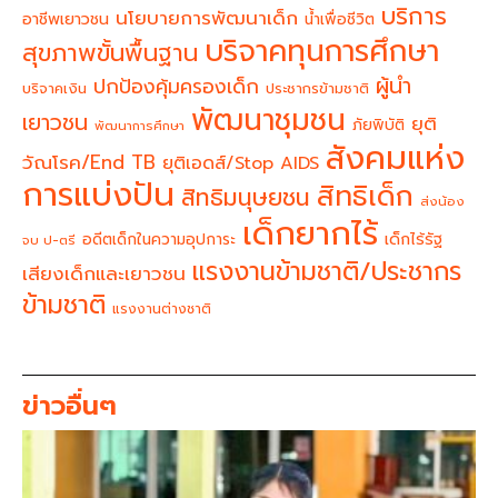
บริการ
นโยบายการพัฒนาเด็ก
อาชีพเยาวชน
น้ำเพื่อชีวิต
บริจาคทุนการศึกษา
สุขภาพขั้นพื้นฐาน
ผู้นำ
ปกป้องคุ้มครองเด็ก
บริจาคเงิน
ประชากรข้ามชาติ
พัฒนาชุมชน
เยาวชน
ยุติ
ภัยพิบัติ
พัฒนาการศึกษา
สังคมแห่ง
วัณโรค/End TB
ยุติเอดส์/Stop AIDS
การแบ่งปัน
สิทธิเด็ก
สิทธิมนุษยชน
ส่งน้อง
เด็กยากไร้
อดีตเด็กในความอุปการะ
เด็กไร้รัฐ
จบ ป-ตรี
แรงงานข้ามชาติ/ประชากร
เสียงเด็กและเยาวชน
ข้ามชาติ
แรงงานต่างชาติ
ข่าวอื่นๆ