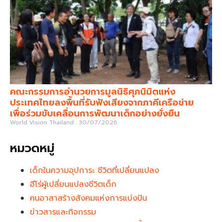
คณะกรรมการอำนวยการมูลนิธิศุภนิมิตแห่ง
ประเทศไทยลงพื้นที่รับฟังเสียงจากภาคีเครือข่าย
เพื่อร่วมขับเคลื่อนการพัฒนาเด็กอย่างยั่งยืน
World Vision Thailand
30/07/2026
หมวดหมู่
เด็กในความอุปการะ ชีวิตที่เปลี่ยนแปลง
ฮีโร่ผู้เปลี่ยนแปลงชีวิตเด็ก
คนอาสาสร้างสังคมแห่งการแบ่งปัน
ข่าวสารและกิจกรรม