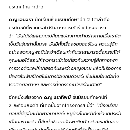
ประเทศไทย กล่าว
ด.ญ.เจนจิรา
นักเรียนชั้นมัธยมศึกษาปีที่ 2 ได้เล่าถึง
ประโยชน์ที่พวกเธอได้รับจากการเข้าร่วมโครงการฯ
ว่า
“มันไม่ใช่แค่ความเปลี่ยนแปลงทางด้านร่างกายเมื่อเราโต
เป็นวัยรุ่นเท่านั้นนะคะ มันมีทั้งเรื่องของฮอร์โมน ความรู้สึก
อย่างพวกหนูพอมีประจำเดือนเท่ากับเราสามารถตั้งครรภ์ได้
คุณหมอได้สอนให้พวกเราเข้าใจเกี่ยวกับความรู้สึกทางเพศ
การวางตัวและให้เกียรติกันระหว่างหญิงชาย แล้วก็เรื่องการ
มีเพศสัมพันธ์โดยไม่มีการป้องกันด้วยค่ะ ซึ่งมันเสี่ยงต่อทั้ง
โรคติดต่อต่างๆ และการตั้งครรภ์ในวัยเรียนด้วย”
อีกหนึ่งเสียงจาก
ด.ญ.นราทิพย์
ชั้นมัธยมศึกษาปีที่
2 สะท้อนสิ่งดีๆ ที่เกิดขึ้นจากโครงการฯ นี้ว่า
“ที่โรงเรียน
ตอนนี้มีตู้จำหน่ายผ้าอนามัยค่ะ หนูมักลืมค่ะว่าถึงช่วงที่ประจำ
เดือนจะมาแล้ว ก็ลืมนำผ้าอนามัยพกติดตัว ต้องขอยืมจาก