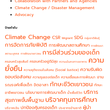
Collaboration with Partners and Agencies
Climate Change / Disaster Management
Advocacy
ป้ายกำกับ
Climate Change
CSR
SDG
Migrant
กลุ่มชาติพันธุ์
การจัดการภัยพิบัติ
การพัฒนาสถานศึกษา
การพัฒนา
การมีส่วนร่วมของเด็ก
สถานะบุคคล
การพัฒนาเยาวชน
ความ
ครอบครัวอยู่ดีมีสุข
ครอบครัวสุขสันต์
ความมั่นคงทางอาหาร
ยั่งยืน
ความรับผิด
ความยุติธรรมในสังคม (Social Justice)
ชอบต่อสังคม
งาน
ความรุนแรงต่อเด็ก
ความเชื่อและการพัฒนา
ทักษะชีวิตเยาวชน
จิตอาสา
รณรงค์เพื่อเด็ก
ทักษะ
บริการ
นโยบายการพัฒนาเด็ก
อาชีพเยาวชน
น้ำเพื่อชีวิต
บริจาคทุนการศึกษา
สุขภาพขั้นพื้นฐาน
ผู้นำ
ปกป้องคุ้มครองเด็ก
บริจาคเงิน
ประชากรข้ามชาติ