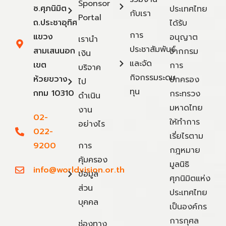
Sponsor
ซ.ศุภนิมิต
ประเทศไทย
กับเรา
Portal
ถ.ประชาอุทิศ
ได้รับ
การ
แขวง
อนุญาต
เรานำ
ประชาสัมพันธ์
สามเสนนอก
จากกรม
เงิน
และจัด
เขต
การ
บริจาค
กิจกรรมระดม
ห้วยขวาง
ปกครอง
ไป
ทุน
กทม 10310
กระทรวง
ดำเนิน
มหาดไทย
งาน
02-
ให้ทำการ
อย่างไร
022-
เรี่ยไรตาม
9200
การ
กฎหมาย
คุ้มครอง
มูลนิธิ
info@worldvision.or.th
ข้อมูล
ศุภนิมิตแห่ง
ส่วน
ประเทศไทย
บุคคล
เป็นองค์กร
การกุศล
ช่องทาง