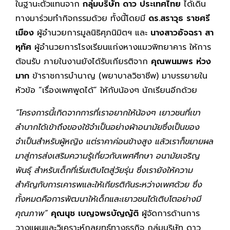
ในฐานะตัวแทนจาก
กลุ่มบริษัท ดาว ประเทศไทย
ได้เดิน
ทางมาร่วมทำกิจกรรมด้วย ทั้งนี้โดยมี
ดร.สราวุธ ราชศรี
เมือง
ผู้อำนวยการมูลนิธิศุภนิมิตฯ และ
นางสาวอัจฉรา สา
หุทัศ
ผู้อำนวยการโรงเรียนแก่งหางแมวพิทยาคาร ให้การ
ต้อนรับ ภายในงานยังได้รับเกียรติจาก
คุณพนมพร ห่วง
มาก
ข้าราชการบำนาญ (พยาบาลวิชาชีพ) มาบรรยายใน
หัวข้อ “เรื่องเพศพูดได้” ให้กับน้องๆ นักเรียนอีกด้วย
“โครงการนี้เกิดจากการที่เราอยากให้น้องๆ เยาวชนที่เขา
ลำบากได้เข้าถึงของใช้จำเป็นอย่างผ้าอนามัยซึ่งเป็นของ
จำเป็นสำหรับผู้หญิง แต่ราคาค่อนข้างสูง แล้วเราก็ขยายผล
มาสู่การส่งเสริมความรู้เกี่ยวกับเพศศึกษา อนามัยเจริญ
พันธุ์ สำหรับเด็กที่เริ่มเติบโตสู่วัยรุ่น ซึ่งเรายังให้ความ
สำคัญกับการเคารพและให้เกียรติกันระหว่างเพศด้วย ซึ่ง
ทั้งหมดคือการพัฒนาให้เด็กและเยาวชนได้เติบโตอย่างมี
คุณภาพ”
คุณนุช เบญจพรบัญญัติ
ผู้จัดการด้านการ
วางแผนและวิเคราะห์กลยุทธ์ทางธุรกิจ กลุ่มบริษัท ดาว