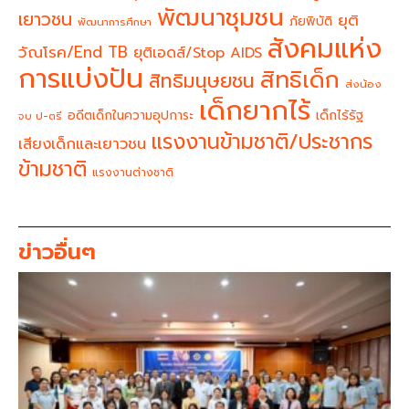
พัฒนาชุมชน
เยาวชน
ยุติ
ภัยพิบัติ
พัฒนาการศึกษา
สังคมแห่ง
วัณโรค/End TB
ยุติเอดส์/Stop AIDS
การแบ่งปัน
สิทธิเด็ก
สิทธิมนุษยชน
ส่งน้อง
เด็กยากไร้
อดีตเด็กในความอุปการะ
เด็กไร้รัฐ
จบ ป-ตรี
แรงงานข้ามชาติ/ประชากร
เสียงเด็กและเยาวชน
ข้ามชาติ
แรงงานต่างชาติ
ข่าวอื่นๆ