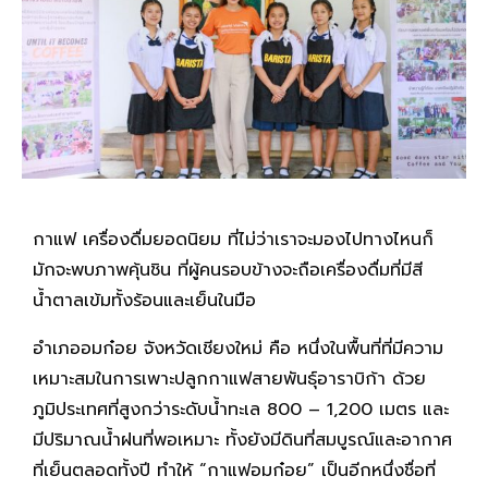
กาแฟ เครื่องดื่มยอดนิยม ที่ไม่ว่าเราจะมองไปทางไหนก็
มักจะพบภาพคุ้นชิน ที่ผู้คนรอบข้างจะถือเครื่องดื่มที่มีสี
น้ำตาลเข้มทั้งร้อนและเย็นในมือ
อำเภออมก๋อย จังหวัดเชียงใหม่ คือ หนึ่งในพื้นที่ที่มีความ
เหมาะสมในการเพาะปลูกกาแฟสายพันธุ์อาราบิก้า ด้วย
ภูมิประเทศที่สูงกว่าระดับน้ำทะเล 800 – 1,200 เมตร และ
มีปริมาณน้ำฝนที่พอเหมาะ ทั้งยังมีดินที่สมบูรณ์และอากาศ
ที่เย็นตลอดทั้งปี ทำให้ “กาแฟอมก๋อย” เป็นอีกหนึ่งชื่อที่