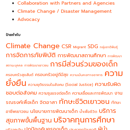
Collaboration with Partners and Agencies
Climate Change / Disaster Management
Advocacy
ป้ายกำกับ
Climate Change
CSR
SDG
Migrant
กลุ่มชาติพันธุ์
การจัดการภัยพิบัติ
การพัฒนาสถานศึกษา
การพัฒนา
การมีส่วนร่วมของเด็ก
สถานะบุคคล
การพัฒนาเยาวชน
ความ
ครอบครัวอยู่ดีมีสุข
ครอบครัวสุขสันต์
ความมั่นคงทางอาหาร
ยั่งยืน
ความรับผิด
ความยุติธรรมในสังคม (Social Justice)
ชอบต่อสังคม
งาน
ความรุนแรงต่อเด็ก
ความเชื่อและการพัฒนา
ทักษะชีวิตเยาวชน
จิตอาสา
รณรงค์เพื่อเด็ก
ทักษะ
บริการ
นโยบายการพัฒนาเด็ก
อาชีพเยาวชน
น้ำเพื่อชีวิต
บริจาคทุนการศึกษา
สุขภาพขั้นพื้นฐาน
ผู้นำ
ปกป้องคุ้มครองเด็ก
บริจาคเงิน
ประชากรข้ามชาติ