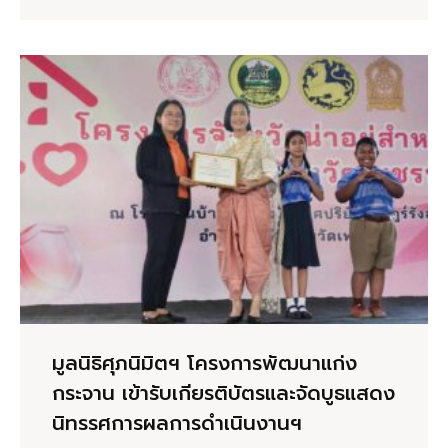
มูลนิธิศุภนิมิตฯ โครงการพัฒนาแก่ง
กระจาน เข้ารับเกียรติบัตรและจัดบูธแสดง
นิทรรศการผลการดำเนินงานฯ