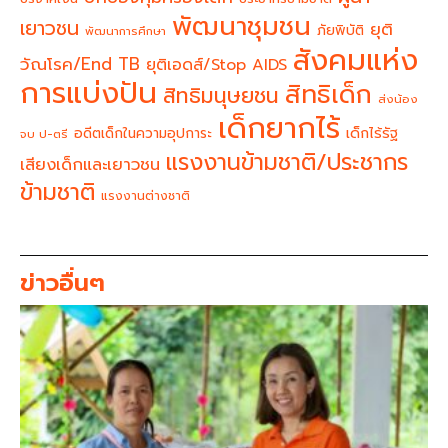
พัฒนาชุมชน
เยาวชน
ยุติ
ภัยพิบัติ
พัฒนาการศึกษา
สังคมแห่ง
วัณโรค/End TB
ยุติเอดส์/Stop AIDS
การแบ่งปัน
สิทธิเด็ก
สิทธิมนุษยชน
ส่งน้อง
เด็กยากไร้
อดีตเด็กในความอุปการะ
เด็กไร้รัฐ
จบ ป-ตรี
แรงงานข้ามชาติ/ประชากร
เสียงเด็กและเยาวชน
ข้ามชาติ
แรงงานต่างชาติ
ข่าวอื่นๆ