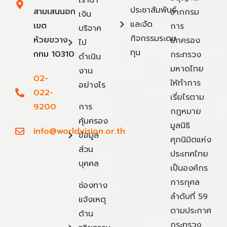
เรานำ
ประชาสัมพันธ์
สามเสนนอก
จากกรม
เงิน
และจัด
เขต
การ
บริจาค
กิจกรรมระดม
ห้วยขวาง
ปกครอง
ไป
ทุน
กทม 10310
กระทรวง
ดำเนิน
มหาดไทย
งาน
02-
ให้ทำการ
อย่างไร
022-
เรี่ยไรตาม
9200
การ
กฎหมาย
คุ้มครอง
มูลนิธิ
info@worldvision.or.th
ข้อมูล
ศุภนิมิตแห่ง
ส่วน
ประเทศไทย
บุคคล
เป็นองค์กร
การกุศล
ช่องทาง
ลำดับที่ 59
แจ้งเหตุ
ตามประกาศ
ด้าน
กระทรวง