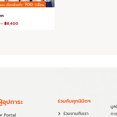
en
–
฿
8,400
ู้อุปการะ
ร่วมกับศุภนิมิตฯ
มูล
ร่วมงานกับเรา
การ
r Portal