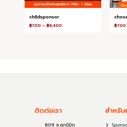
childsponsor
chos
฿
700
–
฿
8,400
฿
700
ติดต่อเรา
สำหรับผ
809 ซ.ศุภนิมิต
Sponso