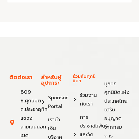
ติดต่อเรา
สำหรับผู้
ร่วมกับศุภนิ
มิตฯ
อุปการะ
มูลนิธิ
809
ศุภนิมิตแห่ง
ร่วมงาน
Sponsor
ซ.ศุภนิมิต
ประเทศไทย
กับเรา
Portal
ถ.ประชาอุทิศ
ได้รับ
การ
แขวง
อนุญาต
เรานำ
ประชาสัมพันธ์
สามเสนนอก
จากกรม
เงิน
และจัด
เขต
การ
บริจาค