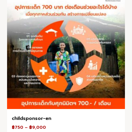
childsponsor-en
฿
750
–
฿
9,000