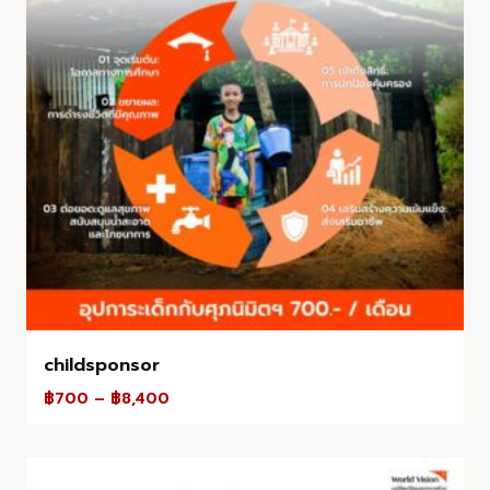
childsponsor
฿
700
–
฿
8,400