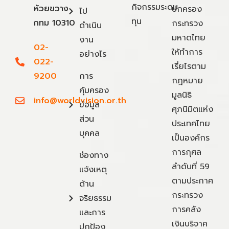
กิจกรรมระดม
ห้วยขวาง
ปกครอง
ไป
ทุน
กทม 10310
กระทรวง
ดำเนิน
มหาดไทย
งาน
02-
ให้ทำการ
อย่างไร
022-
เรี่ยไรตาม
9200
การ
กฎหมาย
คุ้มครอง
มูลนิธิ
info@worldvision.or.th
ข้อมูล
ศุภนิมิตแห่ง
ส่วน
ประเทศไทย
บุคคล
เป็นองค์กร
การกุศล
ช่องทาง
ลำดับที่ 59
แจ้งเหตุ
ตามประกาศ
ด้าน
กระทรวง
จริยธรรม
การคลัง
และการ
เงินบริจาค
ปกป้อง