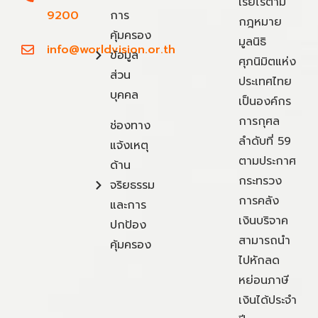
เรี่ยไรตาม
9200
การ
กฎหมาย
คุ้มครอง
มูลนิธิ
info@worldvision.or.th
ข้อมูล
ศุภนิมิตแห่ง
ส่วน
ประเทศไทย
บุคคล
เป็นองค์กร
การกุศล
ช่องทาง
ลำดับที่ 59
แจ้งเหตุ
ตามประกาศ
ด้าน
กระทรวง
จริยธรรม
การคลัง
และการ
เงินบริจาค
ปกป้อง
สามารถนำ
คุ้มครอง
ไปหักลด
หย่อนภาษี
เงินได้ประจำ