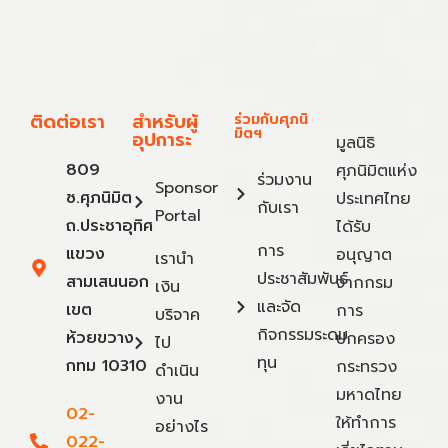
ติดต่อเรา
สำหรับผู้
ร่วมกับศุภนิ
มิตฯ
อุปการะ
มูลนิธิ
809
ศุภนิมิตแห่ง
ร่วมงาน
Sponsor
ซ.ศุภนิมิต
ประเทศไทย
กับเรา
Portal
ถ.ประชาอุทิศ
ได้รับ
การ
แขวง
อนุญาต
เรานำ
ประชาสัมพันธ์
สามเสนนอก
จากกรม
เงิน
และจัด
เขต
การ
บริจาค
กิจกรรมระดม
ห้วยขวาง
ปกครอง
ไป
ทุน
กทม 10310
กระทรวง
ดำเนิน
มหาดไทย
งาน
02-
ให้ทำการ
อย่างไร
022-