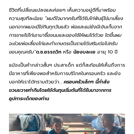
ชีวิตที่เปลี่ยนแปลงและค่อยๆ เห็นความอยู่ดีที่มาพร้อม
ความสุขทีละน้อย
“ผมดีใจมากครับที่ได้รับไก่พันธุ์ไข่มาเลี้ยง
นอกจากผมจะมีไข่กินทุกวันแล้ว พ่อและแม่ยังมีเงินเก็บจาก
การขายไข่ไก่เอามาซื้อขนมและของใช้ให้ผมได้ด้วย โตขึ้นผม
จะช่วยพ่อเลี้ยงไก่และทำเกษตรเป็นรายได้เสริมต่อไปครับ
ขอบคุณครับ”
ด.ช.อรรถวิท
หรือ
น้องบละเย
อายุ 10 ปี
แม้จะเป็นคำกล่าวสั้นๆ ประสาเด็ก แต่ก็สะท้อนให้เห็นถึงการ
มีอาหารที่เพียงพอสำหรับการบริโภคในครอบครัว และยัง
บอกให้เราได้ทราบด้วยว่า…
ครอบครัวเล็กๆ นี้กำลัง
ขวนขวายทำกินโดยใช้ต้นทุนเริ่มต้นที่ได้รับมาจากการ
อุปการะเด็กของท่าน