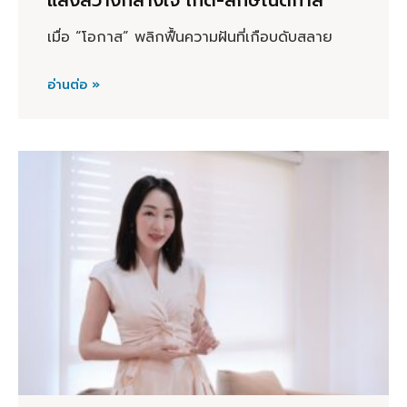
แสงสว่างกลางใจ เกด-ลักษณ์ติกาล
เมื่อ “โอกาส” พลิกฟื้นความฝันที่เกือบดับสลาย
อ่านต่อ »