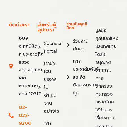
ติดต่อเรา
สำหรับผู้
ร่วมกับศุภนิ
มิตฯ
อุปการะ
มูลนิธิ
809
ศุภนิมิตแห่ง
ร่วมงาน
Sponsor
ซ.ศุภนิมิต
ประเทศไทย
กับเรา
Portal
ถ.ประชาอุทิศ
ได้รับ
การ
แขวง
อนุญาต
เรานำ
ประชาสัมพันธ์
สามเสนนอก
จากกรม
เงิน
และจัด
เขต
การ
บริจาค
กิจกรรมระดม
ห้วยขวาง
ปกครอง
ไป
ทุน
กทม 10310
กระทรวง
ดำเนิน
มหาดไทย
งาน
02-
ให้ทำการ
อย่างไร
022-
เรี่ยไรตาม
9200
การ
กฎหมาย