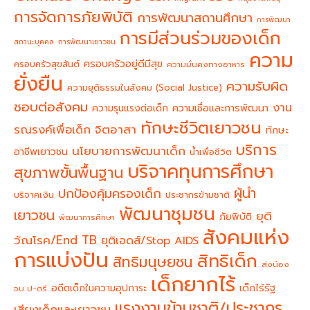
การจัดการภัยพิบัติ
การพัฒนาสถานศึกษา
การพัฒนา
การมีส่วนร่วมของเด็ก
สถานะบุคคล
การพัฒนาเยาวชน
ความ
ครอบครัวอยู่ดีมีสุข
ครอบครัวสุขสันต์
ความมั่นคงทางอาหาร
ยั่งยืน
ความรับผิด
ความยุติธรรมในสังคม (Social Justice)
ชอบต่อสังคม
งาน
ความรุนแรงต่อเด็ก
ความเชื่อและการพัฒนา
ทักษะชีวิตเยาวชน
จิตอาสา
รณรงค์เพื่อเด็ก
ทักษะ
บริการ
นโยบายการพัฒนาเด็ก
อาชีพเยาวชน
น้ำเพื่อชีวิต
บริจาคทุนการศึกษา
สุขภาพขั้นพื้นฐาน
ผู้นำ
ปกป้องคุ้มครองเด็ก
บริจาคเงิน
ประชากรข้ามชาติ
พัฒนาชุมชน
เยาวชน
ยุติ
ภัยพิบัติ
พัฒนาการศึกษา
สังคมแห่ง
วัณโรค/End TB
ยุติเอดส์/Stop AIDS
การแบ่งปัน
สิทธิเด็ก
สิทธิมนุษยชน
ส่งน้อง
เด็กยากไร้
อดีตเด็กในความอุปการะ
เด็กไร้รัฐ
จบ ป-ตรี
แรงงานข้ามชาติ/ประชากร
เสียงเด็กและเยาวชน