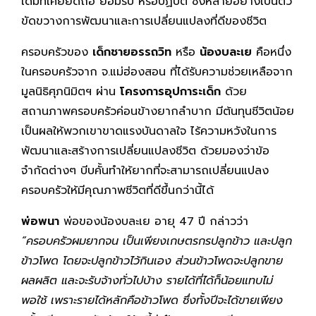
เดิมที่เคยยึดถือ ยอมรับ หรือปฏิบัติ ซึ่งหลายอย่างเป็นตัว
ขัดขวางการพัฒนาและการเปลี่ยนแปลงที่ดีของชีวิต
ครอบครัวของ
เด็กชายอรรถวิท
หรือ
น้องบละเย
คือหนึ่ง
ในครอบครัวจาก จ.แม่ฮ่องสอน ที่ได้รับความช่วยเหลือจาก
มูลนิธิศุภนิมิตฯ ผ่าน
โครงการอุปการะเด็ก
ด้วย
สถานภาพครอบครัวค่อนข้างยากลำบาก มีต้นทุนชีวิตน้อย
เป็นผลให้พวกเขาขาดแรงบันดาลใจ ไร้ความหวังในการ
พัฒนาและสร้างการเปลี่ยนแปลงชีวิต ด้วยมองว่าข้อ
จำกัดต่างๆ บีบคั้นทำให้ยากที่จะสามารถเปลี่ยนแปลง
ครอบครัวให้มีคุณภาพชีวิตที่ดีขึ้นกว่านี้ได้
พ่อพนา
พ่อของน้องบละเย อายุ 47 ปี กล่าวว่า
“ครอบครัวผมยากจน เป็นเพียงเกษตรกรปลูกข้าว และปลูก
ข้าวโพด โดยจะปลูกข้าวไว้กินเอง ส่วนข้าวโพดจะปลูกขาย
ผลผลิต และจะรับจ้างทั่วไปบ้าง รายได้ที่ได้ก็น้อยแทบไม่
พอใช้ เพราะรายได้หลักคือข้าวโพด ซึ่งทั้งปีจะได้ขายเพียง