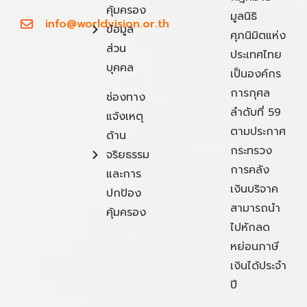
คุ้มครอง
มูลนิธิ
info@worldvision.or.th
ข้อมูล
ศุภนิมิตแห่ง
ส่วน
ประเทศไทย
บุคคล
เป็นองค์กร
การกุศล
ช่องทาง
ลำดับที่ 59
แจ้งเหตุ
ตามประกาศ
ด้าน
กระทรวง
จริยธรรม
การคลัง
และการ
เงินบริจาค
ปกป้อง
สามารถนำ
คุ้มครอง
ไปหักลด
หย่อนภาษี
เงินได้ประจำ
ปี