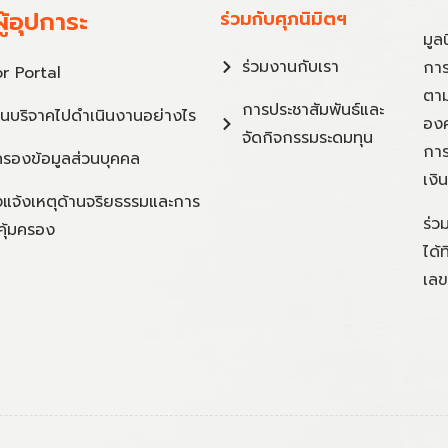
ู้อุปการะ
ร่วมกับศุภนิมิตฯ
มูล
ร่วมงานกับเรา
การ
r Portal
ตาม
การประชาสัมพันธ์และ
ินบริจาคไปดำเนินงานอย่างไร
องค
จัดกิจกรรมระดมทุน
การ
ครองข้อมูลส่วนบุคคล
เงิ
แจ้งเหตุด้านจริยธรรมและการ
ร่ว
คุ้มครอง
ได้
เลข