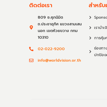
ติดต่อเรา
สำหรับผ
809 ซ.ศุภนิมิต
Sponso
ถ.ประชาอุทิศ แขวงสามเสน
เรานำเง
นอก เขตห้วยขวาง กทม
10310
การคุ้ม
ช่องทาง
02-022-9200
ปกป้อง
info@worldvision.or.th