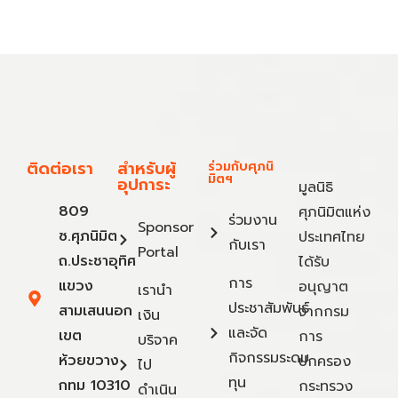
ติดต่อเรา
สำหรับผู้
ร่วมกับศุภนิ
มิตฯ
อุปการะ
มูลนิธิ
809
ศุภนิมิตแห่ง
ร่วมงาน
Sponsor
ซ.ศุภนิมิต
ประเทศไทย
กับเรา
Portal
ถ.ประชาอุทิศ
ได้รับ
การ
แขวง
อนุญาต
เรานำ
ประชาสัมพันธ์
สามเสนนอก
จากกรม
เงิน
และจัด
เขต
การ
บริจาค
กิจกรรมระดม
ห้วยขวาง
ปกครอง
ไป
ทุน
กทม 10310
กระทรวง
ดำเนิน