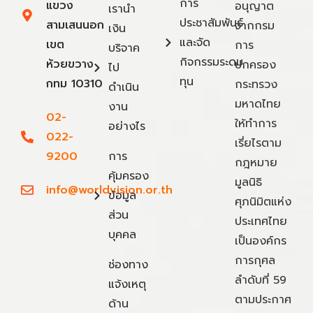
การ
แขวง
อนุญาต
เรานำ
ประชาสัมพันธ์
สามเสนนอก
จากกรม
เงิน
และจัด
เขต
การ
บริจาค
กิจกรรมระดม
ห้วยขวาง
ปกครอง
ไป
ทุน
กทม 10310
กระทรวง
ดำเนิน
มหาดไทย
งาน
02-
ให้ทำการ
อย่างไร
022-
เรี่ยไรตาม
9200
การ
กฎหมาย
คุ้มครอง
มูลนิธิ
info@worldvision.or.th
ข้อมูล
ศุภนิมิตแห่ง
ส่วน
ประเทศไทย
บุคคล
เป็นองค์กร
การกุศล
ช่องทาง
ลำดับที่ 59
แจ้งเหตุ
ตามประกาศ
ด้าน