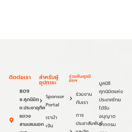
ติดต่อเรา
สำหรับผู้
ร่วมกับศุภนิ
มิตฯ
อุปการะ
มูลนิธิ
809
ศุภนิมิตแห่ง
ร่วมงาน
Sponsor
ซ.ศุภนิมิต
ประเทศไทย
กับเรา
Portal
ถ.ประชาอุทิศ
ได้รับ
การ
แขวง
อนุญาต
เรานำ
ประชาสัมพันธ์
สามเสนนอก
จากกรม
เงิน
และจัด