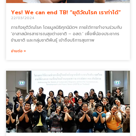
Yes! We can end TB! “ยุติวัณโรค เราทำได้”
22/03/2024
ภารกิจยุติวัณโรค โดยมูลนิธิศุภนิมิตฯ ภายใต้การทำงานร่วมกับ
‘อาสาสมัครสาธารณสุขต่างชาติ – อสต.’ เพื่อพี่น้องประชากร
ข้ามชาติ และกลุ่มชาติพันธุ์ เข้าถึงบริการสุขภาพ
อ่านต่อ »