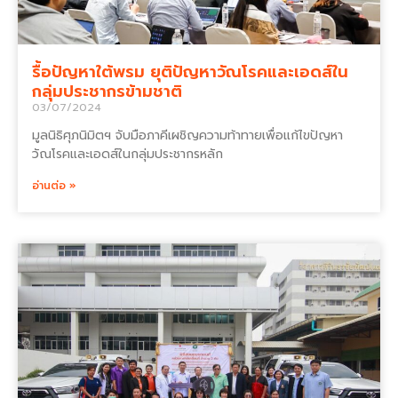
รื้อปัญหาใต้พรม ยุติปัญหาวัณโรคและเอดส์ใน
กลุ่มประชากรข้ามชาติ
03/07/2024
มูลนิธิศุภนิมิตฯ จับมือภาคีเผชิญความท้าทายเพื่อแก้ไขปัญหา
วัณโรคและเอดส์ในกลุ่มประชากรหลัก
อ่านต่อ »