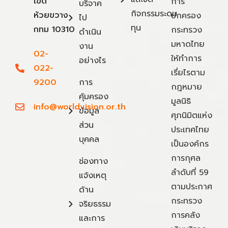
เขต
การ
บริจาค
กิจกรรมระดม
ห้วยขวาง
ปกครอง
ไป
ทุน
กทม 10310
กระทรวง
ดำเนิน
มหาดไทย
งาน
02-
ให้ทำการ
อย่างไร
022-
เรี่ยไรตาม
9200
การ
กฎหมาย
คุ้มครอง
มูลนิธิ
info@worldvision.or.th
ข้อมูล
ศุภนิมิตแห่ง
ส่วน
ประเทศไทย
บุคคล
เป็นองค์กร
การกุศล
ช่องทาง
ลำดับที่ 59
แจ้งเหตุ
ตามประกาศ
ด้าน
กระทรวง
จริยธรรม
การคลัง
และการ