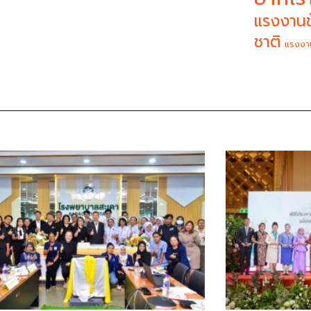
แรงงานข
ชาติ
แรงงา