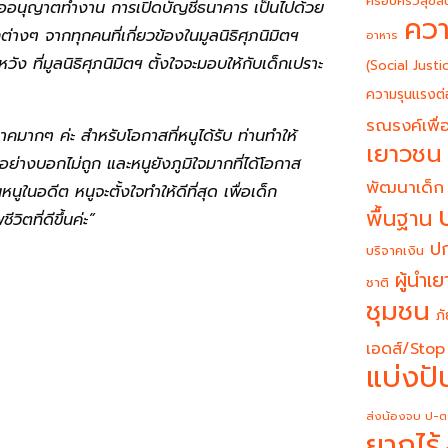
ครอบครัวสุขสั
อขออนุญาตทำงาน การเปิดบัญชีธนาคาร เป็นไปด้วย
ควา
ๆ จากทุกคนที่เกี่ยวข้องในมูลนิธิศุภนิมิตฯ
อาหาร
ง ที่มูลนิธิศุภนิมิตฯ ตั้งใจจะมอบให้กับเด็กเปราะ
(Social Justi
ความรุนแรงต่
รณรงค์เพื่อ
มากๆ ค่ะ สำหรับโอกาสที่หนูได้รับ ท่านทำให้
เยาวชน
อย่างบอกไม่ถูก และหนูยังภูมิใจมากที่ได้โอกาส
พัฒนาเด็ก
นูในอดีต หนูจะตั้งใจทำให้ดีที่สุด เพื่อเด็ก
พื้นฐาน
ิตที่ดีขึ้นค่ะ”
ปก
บริจาคเงิน
ผู้นำเ
ชาติ
ชุมชน
ภั
เอดส์/Stop
แบ่งปั
ส่งน้องจบ ป-ต
ยากไร้