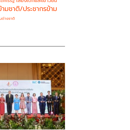
เสียงเด็กและเยาวชน
เด็กไร้รัฐ
้ามชาติ/ประชากรข้าม
นต่างชาติ