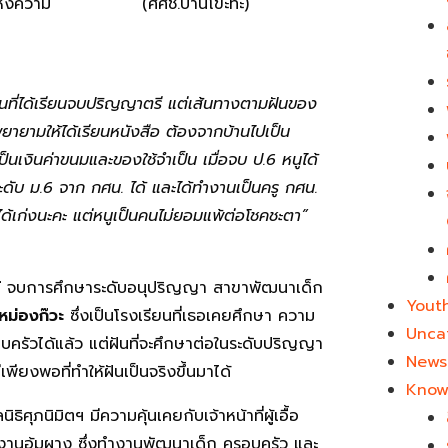
านที่ได้เรียนจบปริญญาตรี แต่เส้นทางตามฝันของ
พยายามให้ได้เรียนหนังสือ ต้องจากบ้านไปเป็น
็นเงินค่าขนมและของใช้จำเป็น เมื่อจบ ป.
6 หนูได้
ระดับ ม.6 จาก กศน. ได้ และได้ทำงานเป็นครู กศน.
ได้เก่งนะคะ แต่หนูเป็นคนไม่ยอมแพ้ต่อโชคชะตา”
้
จบการศึกษาระดับอนุปริญญา สาขาพัฒนาเด็ก
Yout
หม่องก๊วะ
ซึ่งเป็นโรงเรียนที่เธอเคยศึกษา ความ
Unca
ครัวได้แล้ว แต่ฝันที่จะศึกษาต่อในระดับปริญญา
News 
พียงพอที่ทำให้ฝันเป็นจริงขึ้นมาได้
Know
ศุภนิมิตฯ มีความคุ้นเคยกับเจ้าหน้าที่ผู้เอื้อ
านอุ้มผาง ซึ่งทำงานพัฒนาเด็ก ครอบครัว และ