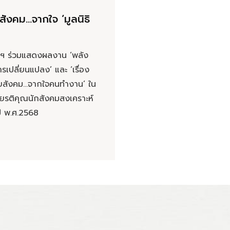
สังคม…จากใจ ‘มูลนิธิ
มิตฯ ร่วมแสดงผลงาน ‘พลัง
รเปลี่ยนแปลง’ และ ‘เรื่อง
ยสังคม...จากใจคนทำงาน’ ใน
ียรติคุณนักสังคมสงเคราะห์
ปี พ.ศ.2568