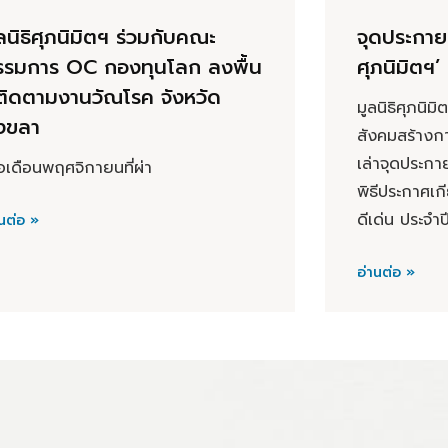
ลนิธิศุภนิมิตฯ ร่วมกับคณะ
จุดประกาย
รรมการ OC กองทุนโลก ลงพื้น
ศุภนิมิตฯ’
่ติดตามงานวัณโรค จังหวัด
มูลนิธิศุภนิ
งขลา
สังคมสร้างกา
เล่าจุดประกา
ื่อเดือนพฤศจิกายนที่ผ่า
พิธีประกาศเก
ดีเด่น ประจำ
นต่อ »
อ่านต่อ »