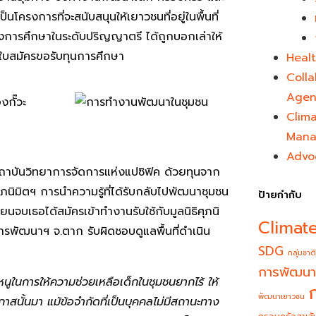
งเป็นโครงการที่จะสนับสนุนให้เยาวชนที่อยู่ในพื้นที่
งการศึกษาในระดับปริญญาตรี ได้ถูกบอกเล่าให้
่นใบสมัครขอรับทุนการศึกษา
Healt
Colla
Agen
Clim
Mana
Advo
าบันวิทยาการจัดการแห่งแปซิฟิค ด้วยทุนจาก
ิศุภนิมิตฯ การนำความรู้ที่ได้รับกลับไปพัฒนาชุมชน
ป้ายกำกับ
จบเธอได้สมัครเข้าทำงานรับใช้กับมูลนิธิศุภนิ
Climat
ารพัฒนาฯ จ.ตาก รับผิดชอบดูแลพื้นที่ดำเนิน
SDG
กลุ่มชาติ
การพัฒนา
หนูในการให้ความช่วยเหลือเด็กในชุมชนยากไร้ ให้
พัฒนาเยาวชน
อกาสนั้นมา แม้ข้อจำกัดที่เป็นบุคคลไม่มีสถานะทาง