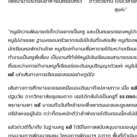
“หนูมีความฝันมาแต่เด็กว่าอยากเป็นครู และเป็นคนแรกของหมู่บ้
หนูไม่ง่ายเลย ฐานะครอบครัวยากจนไม่มีเงินที่จะส่งเสีย หนูต้อง
นักเรียนหอพักบ้านไกล หนูต้องทำงานเพื่อหารายได้ระหว่างเรียนเป
ทำงานเป็นครูพี่เลี้ยง เป็นงานที่ทำให้หนูมีเงินเรียนจนสามารถจบ
ซึ่งระหว่างการทำงานหนูก็เรียนต่อระดับอนุปริญญาด้วยค่ะ หนูไม่
แอ้
เล่าเส้นทางการเรียนของเธออย่างภูมิใจ
เส้นทางการศึกษาของเธอเหมือนจะเดินมาถึงปลายทาง เมื่อ
แอ
ปฐมวัย จากวิทยาลัยชุมชนตาก เธอได้กลับไปเป็นครูที่
รร.ตชด.
พยายามพา
แอ้
มาจนถึงวันที่คล้ายจะพึ่งพาตนเองและดูแลครอบ
ตรียังคงอยู่ในใจ ทว่าก็ตระหนักดีว่าลำพังรายได้ในตอนนี้คงไม่มีเ
แล้วข่าวดีก็มาถึง
ในฐานะครู
แอ้
ได้มีโอกาสสนับสนุนงานของมูลนิธิ
กระบวนการพัฒนาชุมชน โครงการพัฒนาฯ จ.ตาก พื้นที่ดำเนินง