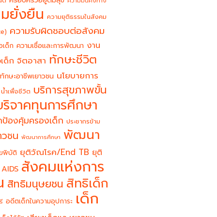
ครอบครัวอยู่ดีมีสุข
นต์
ความมั่นคงทาง
มยั่งยืน
ความยุติธรรมในสังคม
ความรับผิดชอบต่อสังคม
ce)
งาน
อเด็ก
ความเชื่อและการพัฒนา
ทักษะชีวิต
จิตอาสา
เด็ก
นโยบายการ
ทักษะอาชีพเยาวชน
บริการสุขภาพขั้น
น้ำเพื่อชีวิต
บริจาคทุนการศึกษา
ป้องคุ้มครองเด็ก
ประชากรข้าม
พัฒนา
ยาวชน
พัฒนาการศึกษา
ยุติวัณโรค/End TB
ยุติ
ยพิบัติ
สังคมแห่งการ
 AIDS
น
สิทธิเด็ก
สิทธิมนุษยชน
เด็ก
อดีตเด็กในความอุปการะ
รี