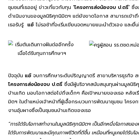
ชุมชนที่เธออยู่ ข่าวเกี่ยวกับทุน
‘โครงการส่งน้องจบ ป.ตรี’
ซึ่
ดำเนินงานของมูลนิธิศุภนิมิตฯ แต่ยังขาดโอกาส สามารถเข้าถึ
เธอรับรู้
แอ้
ไม่รอช้าที่จะเริ่มเขียนจดหมายแนะนำตัวเอง และยื
ปัจจุบัน
แอ้
จบการศึกษาระดับปริญญาตรี สาขาบริหารธุรกิจ สถ
โครงการส่งน้องจบ ป.ตรี
ซึ่งมีผู้บริจาคสนับสนุนทุนผ่านมูลนิธ
บ้านเกิด มอบโอกาสต่อไปถึงเด็กๆ คือเป้าหมายของเธอ หลังเรียน
มิตฯ ในตำแหน่งเจ้าหน้าที่ผู้เอื้อกระบวนการพัฒนาชุมชน โครงก
งานอุ้มผางซึ่งเป็นชุมชนบ้านเกิดของเธอ
“การได้รับโอกาสทำงานในมูลนิธิศุภนิมิตฯ เป็นอีกหนึ่งโอกาสของ
ได้รับการพัฒนาและมีคุณภาพชีวิตที่ดีขึ้น เหมือนที่หนูเคยได้รับโ