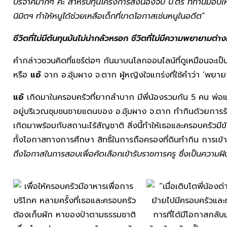
บริจาคมากๆ ค่ะ สำหรับทุนโครงการส่งน้องจบ ป.ตรี ที่ท่านมอบให้
นิมิตฯ ทำให้หนูได้ช่วยเหลือเด็กที่ขาดโอกาสเช่นหนูในอดีต
”
ชีวิตที่ไม่มีต้นทุนมันไม่น่ากลัวหรอก ชีวิตที่ไม่มีความพยายามต่าง
คำกล่าวชวนคิดที่แชร์ต่อๆ กันมาบนโลกออนไลน์ที่ดูเหมือนจะเป็
หรือ
แอ้
จาก อ.อุ้มผาง จ.ตาก ผู้หญิงใจแกร่งที่ใช้คำว่า ‘พย
แอ้
เกิดมาในครอบครัวที่ยากลำบาก มีพี่น้องรวมกัน 5 คน พ่
อยู่บริเวณชุมชนชายแดนของ อ.อุ้มผาง จ.ตาก ทำกินด้วยการรับ
เกิดมาพร้อมกับสถานะไร้สัญชาติ สิ่งนี้ทำให้เธอและครอบครัวม
ทั้งโอกาสทางการศึกษา สิทธิ์ในการถือครองที่ดินทำกิน การเข
ถึงโอกาสในการสอบเพื่อคัดเลือกเข้ารับราชการครู ซึ่งเป็นความฝั