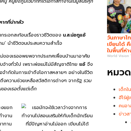
หนู หนูยังภูมิใจมากที่ได้โอกาสทำงานในมูลนิธิศุภ
หากที่น่ากลัว
นกระจกสะท้อนเรื่องราวชีวิตของ
น.ส.น่อทูแอ้
วันภาษาไท
ายาม’ นำชีวิตจนประสบความสำเร็จ
เขียนได้ 
ในพื้นที่ห่
อแม่ของเธออพยพจากประเทศเพื่อนบ้านมาอาศัย
World Vision
จ้างทั่วไป เพราะพ่อแม่ไม่มีสัญชาติไทย
แอ้
จึง
หมวดห
ีข้อจำกัดในการเข้าถึงโอกาสหลายๆ อย่างในชีวิต
้าถึงความช่วยเหลือสวัสดิการต่างๆ จากรัฐ
รวม
นของเธอตั้งแต่เด็ก
เด็กใ
ฮีโร่ผ
คนอาส
ข่าวส