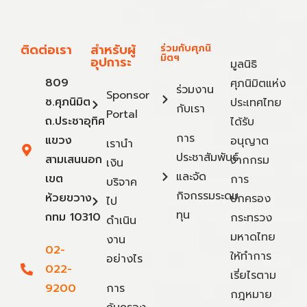
ติดต่อเรา
สำหรับผู้
ร่วมกับศุภนิ
มิตฯ
อุปการะ
มูลนิธิ
809
ศุภนิมิตแห่ง
ร่วมงาน
Sponsor
ซ.ศุภนิมิต
ประเทศไทย
กับเรา
Portal
ถ.ประชาอุทิศ
ได้รับ
การ
แขวง
อนุญาต
เรานำ
ประชาสัมพันธ์
สามเสนนอก
จากกรม
เงิน
และจัด
เขต
การ
บริจาค
กิจกรรมระดม
ห้วยขวาง
ปกครอง
ไป
ทุน
กทม 10310
กระทรวง
ดำเนิน
มหาดไทย
งาน
02-
ให้ทำการ
อย่างไร
022-
เรี่ยไรตาม
9200
การ
กฎหมาย