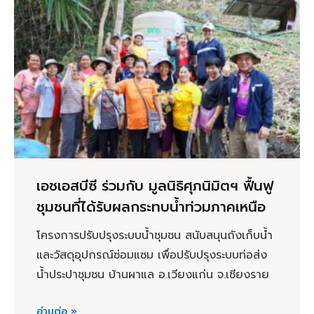
เอชเอสบีซี ร่วมกับ มูลนิธิศุภนิมิตฯ ฟื้นฟู
ชุมชนที่ได้รับผลกระทบน้ำท่วมภาคเหนือ
โครงการปรับปรุงระบบน้ำชุมชน สนับสนุนถังเก็บน้ำ
และวัสดุอุปกรณ์ซ่อมแซม เพื่อปรับปรุงระบบท่อส่ง
น้ำประปาชุมชน บ้านผาแล อ.เวียงแก่น จ.เชียงราย
อ่านต่อ »