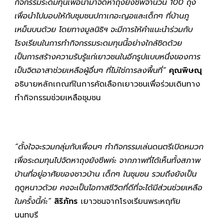
กิจกรรมระดมทุนเพื่อนำมาจัดหาถุงยังชีพจำนวน 100 ถุง
เพื่อนำไปมอบให้กับชุมชนปกาเกอะญอและเด็กๆ ที่บ้านภู
เหม็นบนด้วย โดยทางมูลนิธิฯ จะมีการให้คำแนะนำร่วมกับ
โรงเรียนในการทำกิจกรรมระดมทุนนี้อย่างใกล้ชิดด้วย
เป็นการสร้างความรับรู้แก่เยาวชนในอีกรูปแบบหนึ่งของการ
เป็นจิตอาสาช่วยเหลือผู้อื่นๆ ที่ไม่ใช่การลงพื้นที่”
คุณพิษณุ
อธิบายหลักเกณฑ์ในการคัดเลือกเยาวชนเพื่อร่วมเดินทาง
ทำกิจกรรมช่วยเหลือชุมชน
“ตั้งใจจะรวมกลุ่มกับเพื่อนๆ ทำกิจกรรมเล่นดนตรีเปิดหมวก
เพื่อระดมทุนไปจัดหาถุงยังชีพค่ะ จากภาพที่ได้เห็นทั้งสภาพ
บ้านที่อยู่อาศัยของชาวบ้าน เด็กๆ ในชุมชน รวมถึงยังเป็น
ฤดูหนาวด้วย คงจะเป็นโอกาสชีวิตที่ดีที่จะได้มีส่วนช่วยเหลือ
ในครั้งนี้ค่ะ”
สิริภัทร
เยาวชนจากโรงเรียนพระหฤทัย
นนทบุรี