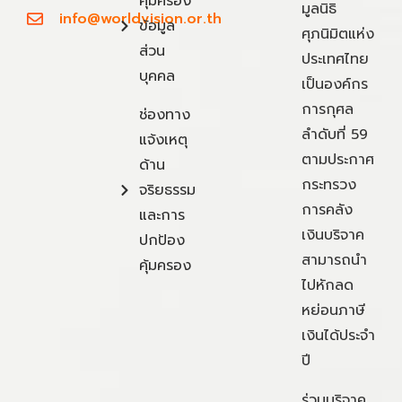
คุ้มครอง
มูลนิธิ
info@worldvision.or.th
ข้อมูล
ศุภนิมิตแห่ง
ส่วน
ประเทศไทย
บุคคล
เป็นองค์กร
การกุศล
ช่องทาง
ลำดับที่ 59
แจ้งเหตุ
ตามประกาศ
ด้าน
กระทรวง
จริยธรรม
การคลัง
และการ
เงินบริจาค
ปกป้อง
สามารถนำ
คุ้มครอง
ไปหักลด
หย่อนภาษี
เงินได้ประจำ
ปี
ร่วมบริจาค