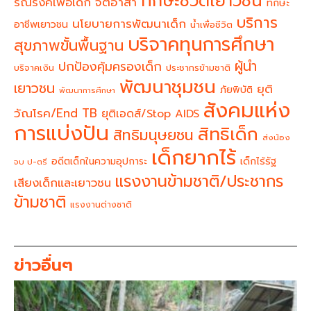
ทักษะชีวิตเยาวชน
จิตอาสา
รณรงค์เพื่อเด็ก
ทักษะ
บริการ
นโยบายการพัฒนาเด็ก
อาชีพเยาวชน
น้ำเพื่อชีวิต
บริจาคทุนการศึกษา
สุขภาพขั้นพื้นฐาน
ผู้นำ
ปกป้องคุ้มครองเด็ก
บริจาคเงิน
ประชากรข้ามชาติ
พัฒนาชุมชน
เยาวชน
ยุติ
ภัยพิบัติ
พัฒนาการศึกษา
สังคมแห่ง
วัณโรค/End TB
ยุติเอดส์/Stop AIDS
การแบ่งปัน
สิทธิเด็ก
สิทธิมนุษยชน
ส่งน้อง
เด็กยากไร้
อดีตเด็กในความอุปการะ
เด็กไร้รัฐ
จบ ป-ตรี
แรงงานข้ามชาติ/ประชากร
เสียงเด็กและเยาวชน
ข้ามชาติ
แรงงานต่างชาติ
ข่าวอื่นๆ