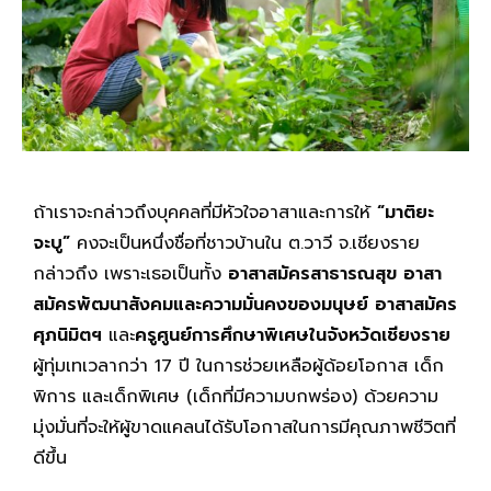
ถ้าเราจะกล่าวถึงบุคคลที่มีหัวใจอาสาและการให้
“มาติยะ
จะบู”
คงจะเป็นหนึ่งชื่อที่ชาวบ้านใน ต.วาวี จ.เชียงราย
กล่าวถึง เพราะเธอเป็นทั้ง
อาสาสมัครสาธารณสุข
อาสา
สมัครพัฒนาสังคมและความมั่นคงของมนุษย์
อาสาสมัคร
ศุภนิมิตฯ
และ
ครูศูนย์การศึกษาพิเศษในจังหวัดเชียงราย
ผู้ทุ่มเทเวลากว่า 17 ปี ในการช่วยเหลือผู้ด้อยโอกาส เด็ก
พิการ และเด็กพิเศษ (เด็กที่มีความบกพร่อง) ด้วยความ
มุ่งมั่นที่จะให้ผู้ขาดแคลนได้รับโอกาสในการมีคุณภาพชีวิตที่
ดีขึ้น