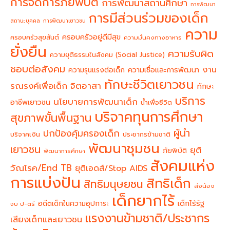
การจัดการภัยพิบัติ
การพัฒนาสถานศึกษา
การพัฒนา
การมีส่วนร่วมของเด็ก
สถานะบุคคล
การพัฒนาเยาวชน
ความ
ครอบครัวอยู่ดีมีสุข
ครอบครัวสุขสันต์
ความมั่นคงทางอาหาร
ยั่งยืน
ความรับผิด
ความยุติธรรมในสังคม (Social Justice)
ชอบต่อสังคม
งาน
ความรุนแรงต่อเด็ก
ความเชื่อและการพัฒนา
ทักษะชีวิตเยาวชน
จิตอาสา
รณรงค์เพื่อเด็ก
ทักษะ
บริการ
นโยบายการพัฒนาเด็ก
อาชีพเยาวชน
น้ำเพื่อชีวิต
บริจาคทุนการศึกษา
สุขภาพขั้นพื้นฐาน
ผู้นำ
ปกป้องคุ้มครองเด็ก
บริจาคเงิน
ประชากรข้ามชาติ
พัฒนาชุมชน
เยาวชน
ยุติ
ภัยพิบัติ
พัฒนาการศึกษา
สังคมแห่ง
วัณโรค/End TB
ยุติเอดส์/Stop AIDS
การแบ่งปัน
สิทธิเด็ก
สิทธิมนุษยชน
ส่งน้อง
เด็กยากไร้
อดีตเด็กในความอุปการะ
เด็กไร้รัฐ
จบ ป-ตรี
แรงงานข้ามชาติ/ประชากร
เสียงเด็กและเยาวชน