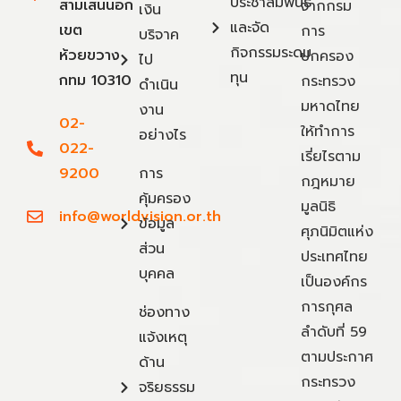
ประชาสัมพันธ์
สามเสนนอก
จากกรม
เงิน
และจัด
เขต
การ
บริจาค
กิจกรรมระดม
ห้วยขวาง
ปกครอง
ไป
ทุน
กทม 10310
กระทรวง
ดำเนิน
มหาดไทย
งาน
02-
ให้ทำการ
อย่างไร
022-
เรี่ยไรตาม
9200
การ
กฎหมาย
คุ้มครอง
มูลนิธิ
info@worldvision.or.th
ข้อมูล
ศุภนิมิตแห่ง
ส่วน
ประเทศไทย
บุคคล
เป็นองค์กร
การกุศล
ช่องทาง
ลำดับที่ 59
แจ้งเหตุ
ตามประกาศ
ด้าน
กระทรวง
จริยธรรม