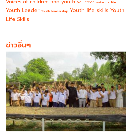
Voices of children and youth
Volunteer
water for life
Youth life skills
Youth Leader
Youth
Youth leadership
Life Skills
ข่าวอื่นๆ