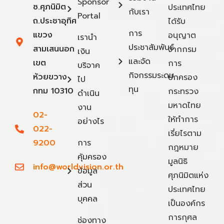
Sponsor
ซ.ศุภนิมิต
ประเทศไทย
กับเรา
Portal
ถ.ประชาอุทิศ
ได้รับ
การ
แขวง
อนุญาต
เรานำ
ประชาสัมพันธ์
สามเสนนอก
จากกรม
เงิน
และจัด
เขต
การ
บริจาค
กิจกรรมระดม
ห้วยขวาง
ปกครอง
ไป
ทุน
กทม 10310
กระทรวง
ดำเนิน
มหาดไทย
งาน
02-
ให้ทำการ
อย่างไร
022-
เรี่ยไรตาม
9200
การ
กฎหมาย
คุ้มครอง
มูลนิธิ
info@worldvision.or.th
ข้อมูล
ศุภนิมิตแห่ง
ส่วน
ประเทศไทย
บุคคล
เป็นองค์กร
การกุศล
ช่องทาง