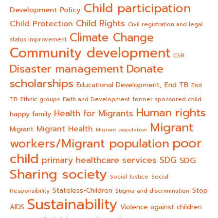
Child participation
Development Policy
Child Rights
Child Protection
Civil registration and legal
Climate Change
status improvement
Community development
CSR
Donate
Disaster management
scholarships
End TB
Educational Development,
End
TB
Ethnic groups
Faith and Development
former sponsored child
Human rights
Health for Migrants
happy family
Migrant
Migrant Health
Migrant
Migrant population
poor
workers/Migrant population
child
primary healthcare services
SDG
SDG
Sharing society
Social Justice
Social
Stateless-Children
Stop
Responsibility
Stigma and discrimination
Sustainability
AIDS
Violence against children