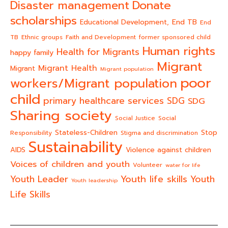
Donate
Disaster management
scholarships
End TB
Educational Development,
End
TB
Ethnic groups
Faith and Development
former sponsored child
Human rights
Health for Migrants
happy family
Migrant
Migrant Health
Migrant
Migrant population
poor
workers/Migrant population
child
primary healthcare services
SDG
SDG
Sharing society
Social Justice
Social
Stateless-Children
Stop
Responsibility
Stigma and discrimination
Sustainability
AIDS
Violence against children
Voices of children and youth
Volunteer
water for life
Youth life skills
Youth Leader
Youth
Youth leadership
Life Skills