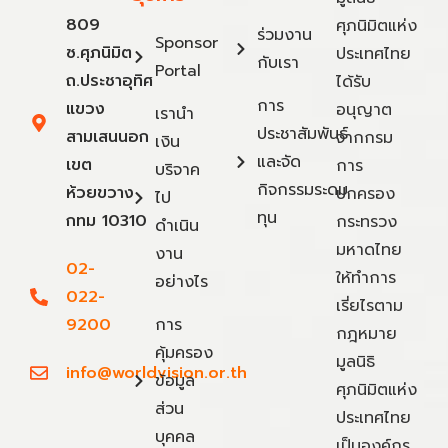
809
ศุภนิมิตแห่ง
ร่วมงาน
Sponsor
ซ.ศุภนิมิต
ประเทศไทย
กับเรา
Portal
ถ.ประชาอุทิศ
ได้รับ
การ
แขวง
อนุญาต
เรานำ
ประชาสัมพันธ์
สามเสนนอก
จากกรม
เงิน
และจัด
เขต
การ
บริจาค
กิจกรรมระดม
ห้วยขวาง
ปกครอง
ไป
ทุน
กทม 10310
กระทรวง
ดำเนิน
มหาดไทย
งาน
02-
ให้ทำการ
อย่างไร
022-
เรี่ยไรตาม
9200
การ
กฎหมาย
คุ้มครอง
มูลนิธิ
info@worldvision.or.th
ข้อมูล
ศุภนิมิตแห่ง
ส่วน
ประเทศไทย
บุคคล
เป็นองค์กร