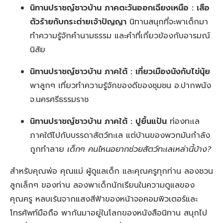
นิทานปราชญ์ชาวบ้าน ภาคตะวันออกเฉียงเหนือ
:
เสือ
ตัวร้ายกับกระต่ายเจ้าปัญญา
นิทานสนุกที่จะพาเด็กมา
ทำความรู้จักคำนามธรรม และคำที่เกี่ยวข้องกับอารมณ์
นิสัย
นิทานปราชญ์ชาวบ้าน ภาคใต้
:
เที่ยวเมืองนังกับไข่นุ้ย
พาลูกๆ เที่ยวทำความรู้จักของดีของชุมชน อ.ปากพนัง
จ.นครศรีธรรมราช
นิทานปราชญ์ชาวบ้าน ภาคใต้
:
ปูยิ้นแป้น
ท่องทะเล
ภาคใต้ไปกับบรรดาสัตว์ทะเล แต่บ้านของพวกมันกำลัง
ถูกทำลาย
เด็กๆ คนไหนอยากช่วยสัตว์ทะเลเหล่านี้บ้าง?
สำหรับคุณพ่อ คุณแม่ ผู้ดูแลเด็ก และคุณครูทุกท่าน ลองชวน
ลูกเล็กๆ ของท่าน ลองพาเด็กนักเรียนในความดูแลของ
คุณครู หลบเร้นจากแสงสีฟ้าของหน้าจอคอมพิวเตอร์และ
โทรศัพท์มือถือ พากันมาอยู่ในโลกของหนังสือนิทาน สนุกไป