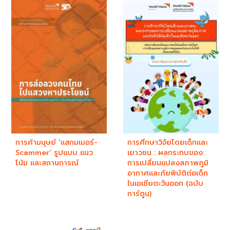
การค้ามนุษย์ ‘แสกมเมอร์-
การศึกษาวิจัยโดยเด็กและ
Scammer’ รูปแบบ แนว
เยาวชน : ผลกระทบของ
โน้ม และสถานการณ์
การเปลี่ยนแปลงสภาพภูมิ
อากาศและภัยพิบัติต่อเด็ก
ในเอเชียตะวันออก (ฉบับ
การ์ตูน)