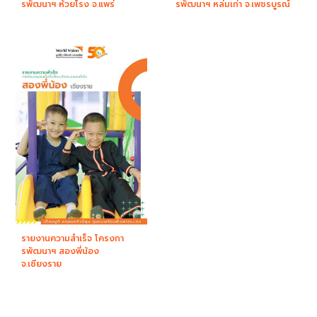
รพัฒนาฯ ห้วยโรง จ.แพร่
รพัฒนาฯ หล่มเก่า จ.เพชรบูรณ์
รายงานความสำเร็จ โครงกา
รพัฒนาฯ สองพี่น้อง
จ.เชียงราย