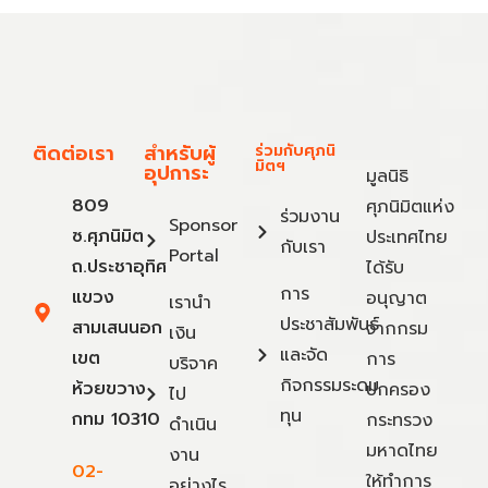
ติดต่อเรา
สำหรับผู้
ร่วมกับศุภนิ
มิตฯ
อุปการะ
มูลนิธิ
809
ศุภนิมิตแห่ง
ร่วมงาน
Sponsor
ซ.ศุภนิมิต
ประเทศไทย
กับเรา
Portal
ถ.ประชาอุทิศ
ได้รับ
การ
แขวง
อนุญาต
เรานำ
ประชาสัมพันธ์
สามเสนนอก
จากกรม
เงิน
และจัด
เขต
การ
บริจาค
กิจกรรมระดม
ห้วยขวาง
ปกครอง
ไป
ทุน
กทม 10310
กระทรวง
ดำเนิน
มหาดไทย
งาน
02-
ให้ทำการ
อย่างไร