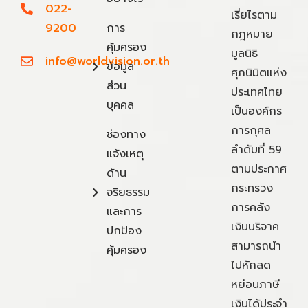
022-
เรี่ยไรตาม
9200
การ
กฎหมาย
คุ้มครอง
มูลนิธิ
info@worldvision.or.th
ข้อมูล
ศุภนิมิตแห่ง
ส่วน
ประเทศไทย
บุคคล
เป็นองค์กร
การกุศล
ช่องทาง
ลำดับที่ 59
แจ้งเหตุ
ตามประกาศ
ด้าน
กระทรวง
จริยธรรม
การคลัง
และการ
เงินบริจาค
ปกป้อง
สามารถนำ
คุ้มครอง
ไปหักลด
หย่อนภาษี
เงินได้ประจำ