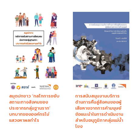
สมุดปกขาว ‘กลไกการขยับ
การสนับสนุนงานบริการ
สถานะทางสังคมของ
ด้านการคืนสู่สังคมของผู้
ประชากรกลุ่มฐานราก’
เสียหายจากการค้ามนุษย์
บทบาทขององค์กรไม่
ข้อแนะนำในการดำเนินงาน
แสวงหาผลกำไร​
สำหรับอนุภูมิภาคลุ่มแม่น้ำ
โขง ​