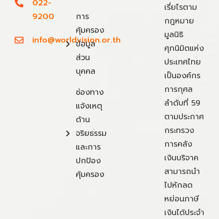
022-
เรี่ยไรตาม
9200
การ
กฎหมาย
คุ้มครอง
มูลนิธิ
info@worldvision.or.th
ข้อมูล
ศุภนิมิตแห่ง
ส่วน
ประเทศไทย
บุคคล
เป็นองค์กร
การกุศล
ช่องทาง
ลำดับที่ 59
แจ้งเหตุ
ตามประกาศ
ด้าน
กระทรวง
จริยธรรม
การคลัง
และการ
เงินบริจาค
ปกป้อง
สามารถนำ
คุ้มครอง
ไปหักลด
หย่อนภาษี
เงินได้ประจำ