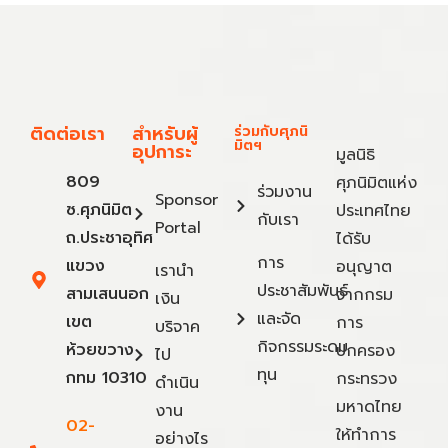
ติดต่อเรา
สำหรับผู้
ร่วมกับศุภนิ
มิตฯ
อุปการะ
มูลนิธิ
809
ศุภนิมิตแห่ง
ร่วมงาน
Sponsor
ซ.ศุภนิมิต
ประเทศไทย
กับเรา
Portal
ถ.ประชาอุทิศ
ได้รับ
การ
แขวง
อนุญาต
เรานำ
ประชาสัมพันธ์
สามเสนนอก
จากกรม
เงิน
และจัด
เขต
การ
บริจาค
กิจกรรมระดม
ห้วยขวาง
ปกครอง
ไป
ทุน
กทม 10310
กระทรวง
ดำเนิน
มหาดไทย
งาน
02-
ให้ทำการ
อย่างไร