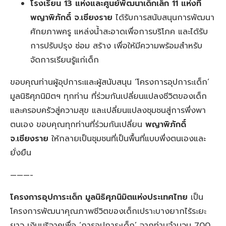
โรงเรียน
13 แห่งและศูนย์พัฒนาเด็กเล็ก 11 แห่งที่
พญาพิภักดิ์ จ.เชียงราย
ได้รับการสนับสนุนการพัฒนา
ศักยภาพครู แหล่งน้ำสะอาดเพื่อการบริโภค และได้รับ
การปรับปรุง ซ่อม สร้าง เพื่อให้มีความพร้อมสำหรับ
จัดการเรียนรู้แก่เด็ก
ขอบคุณท่านผู้อุปการะและผู้สนับสนุน ‘โครงการอุปการะเด็ก’
มูลนิธิศุภนิมิตฯ ทุกท่าน ที่ร่วมกันเปลี่ยนแปลงชีวิตของเด็ก
และครอบครัวสู่ความสุข และเปลี่ยนแปลงชุมชนสู่การพึ่งพา
ตนเอง ขอบคุณทุกท่านที่ร่วมกันเปลี่ยน
พญาพิภักดิ์
จ.เชียงราย
ให้กลายเป็นชุมชนที่เป็นพื้นที่แบบพึ่งตนเองและ
ยั่งยืน
———-
โครงการอุปการะเด็ก มูลนิธิศุภนิมิตแห่งประเทศไทย
เป็น
โครงการพัฒนาคุณภาพชีวิตของเด็กเปราะบางยากไร้ระยะ
ยาว เงินบริจาคเพื่อ ‘การอุปการะเด็ก’ จากท่านจำนวน 700