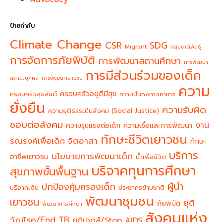
ป้ายกำกับ
Climate Change
CSR
SDG
Migrant
กลุ่มชาติพันธุ์
การจัดการภัยพิบัติ
การพัฒนาสถานศึกษา
การพัฒนา
การมีส่วนร่วมของเด็ก
สถานะบุคคล
การพัฒนาเยาวชน
ความ
ครอบครัวอยู่ดีมีสุข
ครอบครัวสุขสันต์
ความมั่นคงทางอาหาร
ยั่งยืน
ความรับผิด
ความยุติธรรมในสังคม (Social Justice)
ชอบต่อสังคม
งาน
ความรุนแรงต่อเด็ก
ความเชื่อและการพัฒนา
ทักษะชีวิตเยาวชน
จิตอาสา
รณรงค์เพื่อเด็ก
ทักษะ
บริการ
นโยบายการพัฒนาเด็ก
อาชีพเยาวชน
น้ำเพื่อชีวิต
บริจาคทุนการศึกษา
สุขภาพขั้นพื้นฐาน
ผู้นำ
ปกป้องคุ้มครองเด็ก
บริจาคเงิน
ประชากรข้ามชาติ
พัฒนาชุมชน
เยาวชน
ยุติ
ภัยพิบัติ
พัฒนาการศึกษา
สังคมแห่ง
วัณโรค/End TB
ยุติเอดส์/Stop AIDS