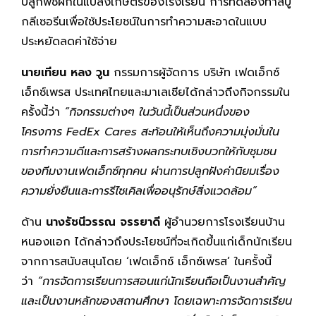
ปลูกพืชผักในแปลงเกษตรของโรงเรียน การทดลองทำสบู่
กลีเซอรีนเพื่อใช้ประโยชน์ในการทำความสะอาดในแบบ
ประหยัดลดค่าใช้จ่าย
นายเทียน หลง วูน
กรรมการผู้จัดการ บริษัท เฟดเอ็กซ์
เอ็กซ์เพรส ประเทศไทยและมาเลเซียได้กล่าวถึงกิจกรรมใน
ครั้งนี้ว่า
“กิจกรรมต่างๆ ในวันนี้เป็นส่วนหนึ่งของ
โครงการ
FedEx Cares สะท้อนให้เห็นถึงความมุ่งมั่นใน
การทำความดีและการสร้างผลกระทบเชิงบวกให้กับชุมชน
ของทีมงานเฟดเอ็กซ์ทุกคน ผ่านการปลูกฝังค่านิยมเรื่อง
ความยั่งยืนและการรีไซเคิลเพื่ออนุรักษ์สิ่งแวดล้อม”
ด้าน
นางรัชนีวรรณ จรรยาดี
ผู้อำนวยการโรงเรียนบ้าน
หนองแอก ได้กล่าวถึงประโยชน์ที่จะเกิดขึ้นแก่เด็กนักเรียน
จากการสนับสนุนโดย ‘เฟดเอ็กซ์ เอ็กซ์เพรส’ ในครั้งนี้
ว่า
“การจัดการเรียนการสอนแก่นักเรียนถือเป็นงานสำคัญ
และเป็นงานหลักของสถานศึกษา โดยเฉพาะการจัดการเรียน