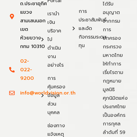
Portal
ถ.ประชาอุทิศ
ได้รับ
การ
แขวง
อนุญาต
เรานำ
ประชาสัมพันธ์
สามเสนนอก
จากกรม
เงิน
และจัด
เขต
การ
บริจาค
กิจกรรมระดม
ห้วยขวาง
ปกครอง
ไป
ทุน
กทม 10310
กระทรวง
ดำเนิน
มหาดไทย
งาน
02-
ให้ทำการ
อย่างไร
022-
เรี่ยไรตาม
9200
การ
กฎหมาย
คุ้มครอง
มูลนิธิ
info@worldvision.or.th
ข้อมูล
ศุภนิมิตแห่ง
ส่วน
ประเทศไทย
บุคคล
เป็นองค์กร
การกุศล
ช่องทาง
ลำดับที่ 59
แจ้งเหตุ