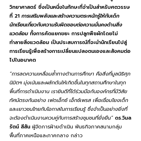
วิทยาศาสตร์ ซึ่งเป็นหนึ่งในทักษะที่จำเป็นสำหรับศตวรรษ
ที่ 21
การเสริมพลังและสร้างความตระหนักรู้ให้กับเด็ก
นักเรียนเกี่ยวกับความรับผิดชอบต่อความมั่นคงด้านสิ่ง
แวดล้อม
ทั้งการคัดแยกขยะ การปลูกพืชผักโดยไม่
ทำลายสิ่งแวดล้อม เป็นประสบการณ์ที่จะนำนักเรียนไปสู่
การเรียนรู้เพื่อสร้างการเปลี่ยนแปลงตนเองและสังคมต่อ
ไปในอนาคต
“การลดความเหลื่อมล้ำทางด้านการศึกษา คือสิ่งที่มูลนิธิศุภ
นิมิตฯ มุ่งเน้นและผลักดันให้เกิดขึ้นในทุกสถานศึกษาในทุก
พื้นที่การดำเนินงาน เรายินดีที่ได้ร่วมมือกับองค์กรที่มีวิสัย
ทัศน์ตรงกันอย่าง เฟดเอ็กซ์ เอ็กซ์เพรส เพื่อเชื่อมโยงเด็ก
และเยาวชนไทยกับโอกาสในการเรียนรู้ ซึ่งจำเป็นอย่างยิ่งที่
จะต้องดำเนินงานควบคู่กับการสร้างชุมชนที่ยั่งยืน”
ดร.วิมล
รัตน์ สีสัน
ผู้จัดการฝ่ายดำเนิน พันธกิจภาคสนามกลุ่ม
พื้นที่ภาคเหนือและภาคกลาง กล่าว