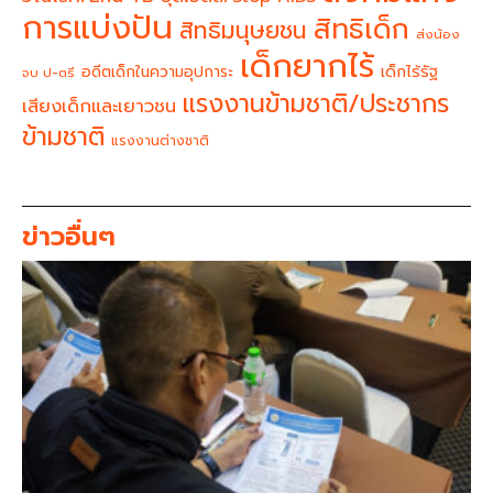
การแบ่งปัน
สิทธิเด็ก
สิทธิมนุษยชน
ส่งน้อง
เด็กยากไร้
อดีตเด็กในความอุปการะ
เด็กไร้รัฐ
จบ ป-ตรี
แรงงานข้ามชาติ/ประชากร
เสียงเด็กและเยาวชน
ข้ามชาติ
แรงงานต่างชาติ
ข่าวอื่นๆ