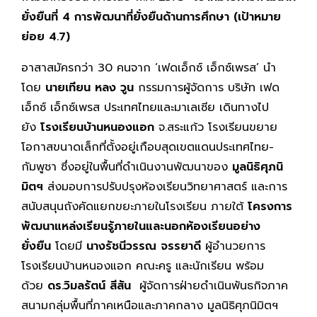
ยั่งยืนที่
4 การพัฒนาที่ยั่งยืนด้านการศึกษา (เป้าหมาย
ย่อย 4.7)
อาสาสมัครกว่า 30 คนจาก ‘เฟดเอ็กซ์ เอ็กซ์เพรส’ นำ
โดย
นายเทียน หลง วูน
กรรมการผู้จัดการ บริษัท เฟด
เอ็กซ์ เอ็กซ์เพรส ประเทศไทยและมาเลเซีย เดินทางไป
ยัง
โรงเรียนบ้านหนองแอก
จ.สระแก้ว โรงเรียนขยาย
โอกาสขนาดเล็กที่ตั้งอยู่เกือบสุดเขตแดนประเทศไทย-
กัมพูชา ซึ่งอยู่ในพื้นที่ดำเนินงานพัฒนาของ
มูลนิธิศุภนิ
มิตฯ
ส่งมอบการปรับปรุงห้องเรียนวิทยาศาสตร์ และการ
สนับสนุนถังคัดแยกขยะภายในโรงเรียน ภายใต้
โครงการ
พัฒนาแหล่งเรียนรู้ภายในและนอกห้องเรียนอย่าง
ยั่งยืน
โดยมี
นางรัชนีวรรณ จรรยาดี
ผู้อำนวยการ
โรงเรียนบ้านหนองแอก คณะครู และนักเรียน พร้อม
ด้วย
ดร.วิมลรัตน์ สีสัน
ผู้จัดการฝ่ายดำเนินพันธกิจภาค
สนามกลุ่มพื้นที่ภาคเหนือและภาคกลาง มูลนิธิศุภนิมิตฯ