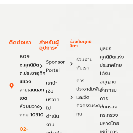
ติดต่อเรา
สำหรับผู้
ร่วมกับศุภนิ
มิตฯ
อุปการะ
มูลนิธิ
809
ศุภนิมิตแห่ง
ร่วมงาน
Sponsor
ซ.ศุภนิมิต
ประเทศไทย
กับเรา
Portal
ถ.ประชาอุทิศ
ได้รับ
การ
แขวง
อนุญาต
เรานำ
ประชาสัมพันธ์
สามเสนนอก
จากกรม
เงิน
และจัด
เขต
การ
บริจาค
กิจกรรมระดม
ห้วยขวาง
ปกครอง
ไป
ทุน
กทม 10310
กระทรวง
ดำเนิน
มหาดไทย
งาน
02-
ให้ทำการ