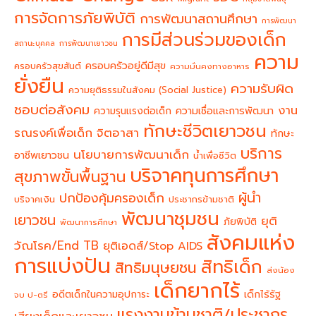
การจัดการภัยพิบัติ
การพัฒนาสถานศึกษา
การพัฒนา
การมีส่วนร่วมของเด็ก
สถานะบุคคล
การพัฒนาเยาวชน
ความ
ครอบครัวอยู่ดีมีสุข
ครอบครัวสุขสันต์
ความมั่นคงทางอาหาร
ยั่งยืน
ความรับผิด
ความยุติธรรมในสังคม (Social Justice)
ชอบต่อสังคม
งาน
ความรุนแรงต่อเด็ก
ความเชื่อและการพัฒนา
ทักษะชีวิตเยาวชน
จิตอาสา
รณรงค์เพื่อเด็ก
ทักษะ
บริการ
นโยบายการพัฒนาเด็ก
อาชีพเยาวชน
น้ำเพื่อชีวิต
บริจาคทุนการศึกษา
สุขภาพขั้นพื้นฐาน
ผู้นำ
ปกป้องคุ้มครองเด็ก
บริจาคเงิน
ประชากรข้ามชาติ
พัฒนาชุมชน
เยาวชน
ยุติ
ภัยพิบัติ
พัฒนาการศึกษา
สังคมแห่ง
วัณโรค/End TB
ยุติเอดส์/Stop AIDS
การแบ่งปัน
สิทธิเด็ก
สิทธิมนุษยชน
ส่งน้อง
เด็กยากไร้
อดีตเด็กในความอุปการะ
เด็กไร้รัฐ
จบ ป-ตรี
แรงงานข้ามชาติ/ประชากร