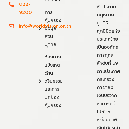
อย่างไร
022-
เรี่ยไรตาม
9200
การ
กฎหมาย
คุ้มครอง
มูลนิธิ
info@worldvision.or.th
ข้อมูล
ศุภนิมิตแห่ง
ส่วน
ประเทศไทย
บุคคล
เป็นองค์กร
การกุศล
ช่องทาง
ลำดับที่ 59
แจ้งเหตุ
ตามประกาศ
ด้าน
กระทรวง
จริยธรรม
การคลัง
และการ
เงินบริจาค
ปกป้อง
สามารถนำ
คุ้มครอง
ไปหักลด
หย่อนภาษี
เงินได้ประจำ