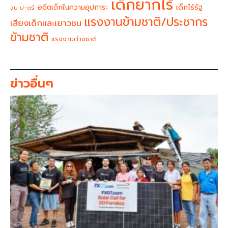
เด็กยากไร้
อดีตเด็กในความอุปการะ
เด็กไร้รัฐ
จบ ป-ตรี
แรงงานข้ามชาติ/ประชากร
เสียงเด็กและเยาวชน
ข้ามชาติ
แรงงานต่างชาติ
ข่าวอื่นๆ