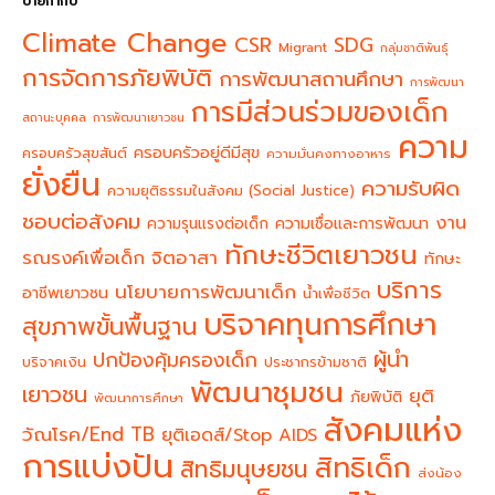
ป้ายกำกับ
Climate Change
CSR
SDG
Migrant
กลุ่มชาติพันธุ์
การจัดการภัยพิบัติ
การพัฒนาสถานศึกษา
การพัฒนา
การมีส่วนร่วมของเด็ก
สถานะบุคคล
การพัฒนาเยาวชน
ความ
ครอบครัวอยู่ดีมีสุข
ครอบครัวสุขสันต์
ความมั่นคงทางอาหาร
ยั่งยืน
ความรับผิด
ความยุติธรรมในสังคม (Social Justice)
ชอบต่อสังคม
งาน
ความรุนแรงต่อเด็ก
ความเชื่อและการพัฒนา
ทักษะชีวิตเยาวชน
จิตอาสา
รณรงค์เพื่อเด็ก
ทักษะ
บริการ
นโยบายการพัฒนาเด็ก
อาชีพเยาวชน
น้ำเพื่อชีวิต
บริจาคทุนการศึกษา
สุขภาพขั้นพื้นฐาน
ผู้นำ
ปกป้องคุ้มครองเด็ก
บริจาคเงิน
ประชากรข้ามชาติ
พัฒนาชุมชน
เยาวชน
ยุติ
ภัยพิบัติ
พัฒนาการศึกษา
สังคมแห่ง
วัณโรค/End TB
ยุติเอดส์/Stop AIDS
การแบ่งปัน
สิทธิเด็ก
สิทธิมนุษยชน
ส่งน้อง