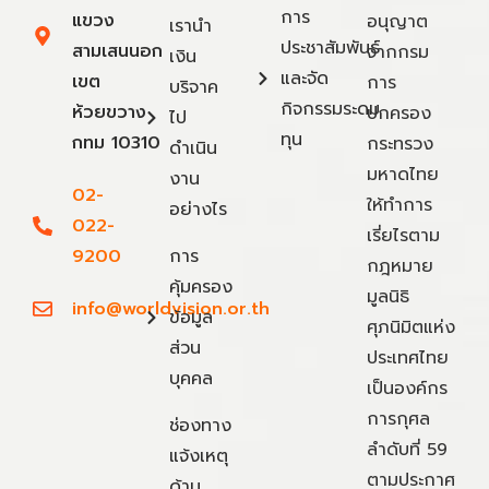
การ
แขวง
อนุญาต
เรานำ
ประชาสัมพันธ์
สามเสนนอก
จากกรม
เงิน
และจัด
เขต
การ
บริจาค
กิจกรรมระดม
ห้วยขวาง
ปกครอง
ไป
ทุน
กทม 10310
กระทรวง
ดำเนิน
มหาดไทย
งาน
02-
ให้ทำการ
อย่างไร
022-
เรี่ยไรตาม
9200
การ
กฎหมาย
คุ้มครอง
มูลนิธิ
info@worldvision.or.th
ข้อมูล
ศุภนิมิตแห่ง
ส่วน
ประเทศไทย
บุคคล
เป็นองค์กร
การกุศล
ช่องทาง
ลำดับที่ 59
แจ้งเหตุ
ตามประกาศ
ด้าน