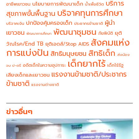
บริการ
นโยบายการพัฒนาเด็ก
อาชีพเยาวชน
น้ำเพื่อชีวิต
บริจาคทุนการศึกษา
สุขภาพขั้นพื้นฐาน
ผู้นำ
ปกป้องคุ้มครองเด็ก
บริจาคเงิน
ประชากรข้ามชาติ
พัฒนาชุมชน
เยาวชน
ยุติ
ภัยพิบัติ
พัฒนาการศึกษา
สังคมแห่ง
วัณโรค/End TB
ยุติเอดส์/Stop AIDS
การแบ่งปัน
สิทธิเด็ก
สิทธิมนุษยชน
ส่งน้อง
เด็กยากไร้
อดีตเด็กในความอุปการะ
เด็กไร้รัฐ
จบ ป-ตรี
แรงงานข้ามชาติ/ประชากร
เสียงเด็กและเยาวชน
ข้ามชาติ
แรงงานต่างชาติ
ข่าวอื่นๆ