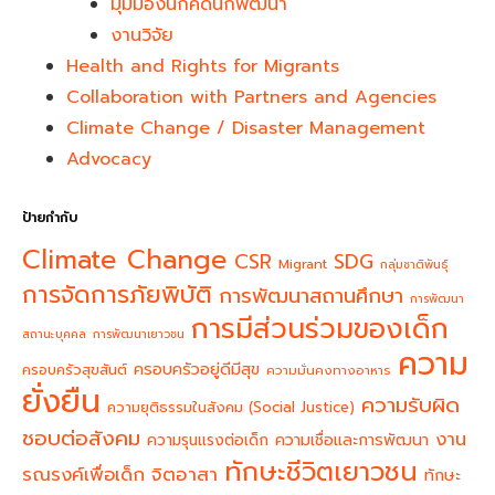
มุมมองนักคิดนักพัฒนา
งานวิจัย
Health and Rights for Migrants
Collaboration with Partners and Agencies
Climate Change / Disaster Management
Advocacy
ป้ายกำกับ
Climate Change
CSR
SDG
Migrant
กลุ่มชาติพันธุ์
การจัดการภัยพิบัติ
การพัฒนาสถานศึกษา
การพัฒนา
การมีส่วนร่วมของเด็ก
สถานะบุคคล
การพัฒนาเยาวชน
ความ
ครอบครัวอยู่ดีมีสุข
ครอบครัวสุขสันต์
ความมั่นคงทางอาหาร
ยั่งยืน
ความรับผิด
ความยุติธรรมในสังคม (Social Justice)
ชอบต่อสังคม
งาน
ความรุนแรงต่อเด็ก
ความเชื่อและการพัฒนา
ทักษะชีวิตเยาวชน
จิตอาสา
รณรงค์เพื่อเด็ก
ทักษะ