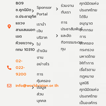
809
ศุภนิมิตแห่ง
ร่วมงาน
Sponsor
ซ.ศุภนิมิต
ประเทศไทย
กับเรา
Portal
ถ.ประชาอุทิศ
ได้รับ
การ
แขวง
อนุญาต
เรานำ
ประชาสัมพันธ์
สามเสนนอก
จากกรม
เงิน
และจัด
เขต
การ
บริจาค
กิจกรรมระดม
ห้วยขวาง
ปกครอง
ไป
ทุน
กทม 10310
กระทรวง
ดำเนิน
มหาดไทย
งาน
02-
ให้ทำการ
อย่างไร
022-
เรี่ยไรตาม
9200
การ
กฎหมาย
คุ้มครอง
มูลนิธิ
info@worldvision.or.th
ข้อมูล
ศุภนิมิตแห่ง
ส่วน
ประเทศไทย
บุคคล
เป็นองค์กร