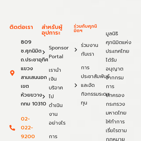
ติดต่อเรา
สำหรับผู้
ร่วมกับศุภนิ
มิตฯ
อุปการะ
มูลนิธิ
809
ศุภนิมิตแห่ง
ร่วมงาน
Sponsor
ซ.ศุภนิมิต
ประเทศไทย
กับเรา
Portal
ถ.ประชาอุทิศ
ได้รับ
การ
แขวง
อนุญาต
เรานำ
ประชาสัมพันธ์
สามเสนนอก
จากกรม
เงิน
และจัด
เขต
การ
บริจาค
กิจกรรมระดม
ห้วยขวาง
ปกครอง
ไป
ทุน
กทม 10310
กระทรวง
ดำเนิน
มหาดไทย
งาน
02-
ให้ทำการ
อย่างไร
022-
เรี่ยไรตาม
9200
การ
กฎหมาย