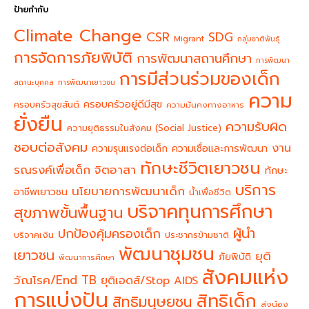
ป้ายกำกับ
Climate Change
CSR
SDG
Migrant
กลุ่มชาติพันธุ์
การจัดการภัยพิบัติ
การพัฒนาสถานศึกษา
การพัฒนา
การมีส่วนร่วมของเด็ก
สถานะบุคคล
การพัฒนาเยาวชน
ความ
ครอบครัวอยู่ดีมีสุข
ครอบครัวสุขสันต์
ความมั่นคงทางอาหาร
ยั่งยืน
ความรับผิด
ความยุติธรรมในสังคม (Social Justice)
ชอบต่อสังคม
งาน
ความรุนแรงต่อเด็ก
ความเชื่อและการพัฒนา
ทักษะชีวิตเยาวชน
จิตอาสา
รณรงค์เพื่อเด็ก
ทักษะ
บริการ
นโยบายการพัฒนาเด็ก
อาชีพเยาวชน
น้ำเพื่อชีวิต
บริจาคทุนการศึกษา
สุขภาพขั้นพื้นฐาน
ผู้นำ
ปกป้องคุ้มครองเด็ก
บริจาคเงิน
ประชากรข้ามชาติ
พัฒนาชุมชน
เยาวชน
ยุติ
ภัยพิบัติ
พัฒนาการศึกษา
สังคมแห่ง
วัณโรค/End TB
ยุติเอดส์/Stop AIDS
การแบ่งปัน
สิทธิเด็ก
สิทธิมนุษยชน
ส่งน้อง