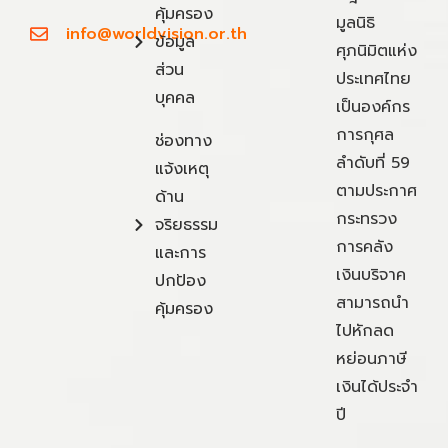
คุ้มครอง
มูลนิธิ
info@worldvision.or.th
ข้อมูล
ศุภนิมิตแห่ง
ส่วน
ประเทศไทย
บุคคล
เป็นองค์กร
การกุศล
ช่องทาง
ลำดับที่ 59
แจ้งเหตุ
ตามประกาศ
ด้าน
กระทรวง
จริยธรรม
การคลัง
และการ
เงินบริจาค
ปกป้อง
สามารถนำ
คุ้มครอง
ไปหักลด
หย่อนภาษี
เงินได้ประจำ
ปี