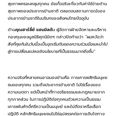
สุขภาพครอบคลุมทุกคน ข้อเท็จจริงเกี่ยวกับค่าใช้จ่ายด้าน
สุขภาพของประชากรข้ามชาติ ตลอดจนสถานการณ์ของ
ประชากรข้ามชาติในบริบทของสังคมไทยปัจจุบัน
ด้าน
คุณฮาร์ลี่ย์ แฮมมิลตั
น ผู้จัดการฝ่ายจัดหาและบริหาร
กองทุนของมูลนิธิศุภนิมิตฯ กล่าวปิดท้ายว่า
“ผมหวังว่า
สิ่งที่คุยกันในวันนี้จะเป็นจุดเริ่มต้นของความร่วมมือและนำไป
สู่การเปลี่ยนแปลงเชิงนโยบายที่เป็นธรรมมากยิ่งขึ้น”
ความจริงที่หลายคนอาจมองข้ามคือ การเคารพสิทธิมนุษย
ชนของทุกคน รวมถึงประชากรข้ามชาติ ไม่ใช่เรื่องของ
ความเมตตา แต่เป็นหน้าที่ทางจริยธรรมและกฎหมายจาก
ทุกภาคส่วน ในการปฏิบัติต่อทุกคนด้วยความเป็นธรรม
เคารพในศักดิ์ศรีความเป็นมนุษย์ และไม่ตีตราหรือเลือก
ปฏิบัติ หลักสิทธิมนุษยชนไม่ใช่อุปสรรคต่อการเติบโตทาง