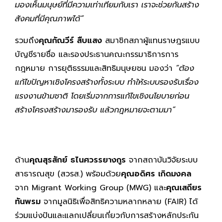
มองเห็นมนุษย์ที่มีความเท่าเทียมกับเรา เราจะช่วยกันสร้าง
สังคมที่มีคุณภาพได้”
รวมถึง
คุณกัณวีร์ สืบแสง
สมาชิกสภาผู้แทนราษฎรแบบ
บัญชีรายชื่อ และรองประธานคณะกรรมาธิการการ
กฎหมาย การยุติธรรมและสิทธิมนุษยชน มองว่า
“ต้อง
แก้ไขปัญหาเชิงโครงสร้างทั้งระบบ ทำให้ระบบรองรับเรื่อง
แรงงานข้ามชาติ โดยเริ่มจากการแก้ไขเชิงนโยบายก่อน
สร้างโครงสร้างมารองรับ แล้วกฎหมายจะตามมา”
ด้าน
คุณสุรสักย์ ธไนศวรรยางกูร
จากสถาบันวิจัยระบบ
สาธารณสุข (สวรส.) พร้อมด้วย
คุณอดิศร เกิดมงคล
จาก Migrant Working Group (MWG) และ
คุณเสถียร
ทันพรม
จากมูลนิธิเพื่อสิทธิความหลากหลาย (FAIR) ได้
ร่วมแบ่งปันและแลกเปลี่ยนเกี่ยวกับการสร้างหลักประกัน