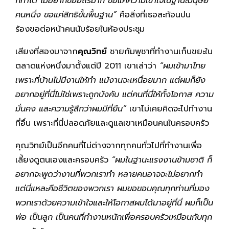
ก็ทำได้ ไม่อยากขออะไรมาก ขอแค่ความเข้าใจในฐานะมนุษย์
คนหนึ่ง ขอแค่สิทธิขั้นพื้นฐาน”
คือสิ่งที่เธอสะท้อนปน
ร้องขอต่อหน้าคนนับร้อยในห้องประชุม
เสียงที่สองมาจาก
คุณวิทย์
ชายกัมพูชาที่ทำงานเก็บขยะใน
ตลาดแห่งหนึ่งมาตั้งแต่ปี 2011 เขาเล่าว่า
“ผมเข้ามาไทย
เพราะที่บ้านไม่มีงานให้ทำ แม้งานจะเหนื่อยมาก แต่ผมก็ยัง
อยากอยู่ที่นี่ไม่ใช่เพราะถูกบังคับ แต่คนที่นี่ให้ทั้งโอกาส ความ
มั่นคง และความรู้สึกว่าผมมีที่ยืน”
เขาไม่เคยคิดจะไปทำงาน
ที่อื่น เพราะที่นี่ปลอดภัยและดูแลเขาเหมือนคนในครอบครัว
คุณวิทย์เป็นอีกคนที่ไม่ต่างจากทุกคนทั่วไปที่ทำงานเพื่อ
เลี้ยงดูตนเองและครอบครัว
“ผมในฐานะแรงงานข้ามชาติ ก็
อยากจะพูดว่างานที่พวกเราทำ หลายคนอาจจะไม่อยากทำ
แต่นี่แหละคือชีวิตของพวกเรา ผมขอขอบคุณทุกท่านที่มอง
พวกเราด้วยความเข้าใจและให้โอกาสผมได้มาอยู่ที่นี่ ผมก็เป็น
พ่อ เป็นลูก เป็นคนที่ทำงานหนักเพื่อครอบครัวเหมือนกับทุก