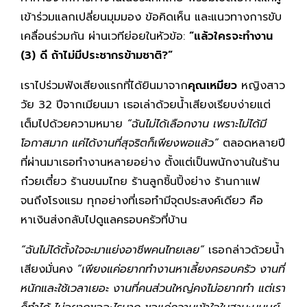
เข้าร่วมแลกเปลี่ยนมุมมอง ข้อคิดเห็น และแนวทางการขับ
เคลื่อนร่วมกัน ผ่านเวทีย่อยในหัวข้อ:
“แล้วใครจะทำงาน
(3) ดี ถ้าไม่มีประชากรข้ามชาติ?”
เราไปร่วมฟังเสียงแรกที่ได้ยินมาจาก
คุณเหมียว
หญิงสาว
วัย 32 ปีจากเมียนมา เธอเล่าด้วยน้ำเสียงเรียบง่ายแต่
เต็มไปด้วยความหมาย
“ฉันไม่ได้เลือกงาน เพราะไม่ได้มี
โอกาสมาก แค่ได้งานที่สุจริตก็เพียงพอแล้ว”
ตลอดหลายปี
ที่ผ่านมาเธอทำงานหลายอย่าง ตั้งแต่เป็นพนักงานในร้าน
ก๋วยเตี๋ยว ร้านขนมไทย ร้านลูกชิ้นปิ้งย่าง ร้านกาแฟ
จนถึงโรงแรม ทุกอย่างที่เธอทำมีจุดประสงค์เดียว คือ
หาเงินส่งกลับไปดูแลครอบครัวที่บ้าน
“ฉันไม่ได้ตั้งใจจะมาแย่งอาชีพคนไทยเลย”
เธอกล่าวด้วยน้ำ
เสียงมั่นคง
“เพียงแค่อยากทำงานหาเลี้ยงครอบครัว งานที่
หนักและใช้เวลาเยอะ งานที่คนส่วนใหญ่คงไม่อยากทำ แต่เรา