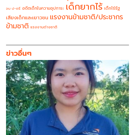
เด็กยากไร้
อดีตเด็กในความอุปการะ
เด็กไร้รัฐ
จบ ป-ตรี
แรงงานข้ามชาติ/ประชากร
เสียงเด็กและเยาวชน
ข้ามชาติ
แรงงานต่างชาติ
ข่าวอื่นๆ