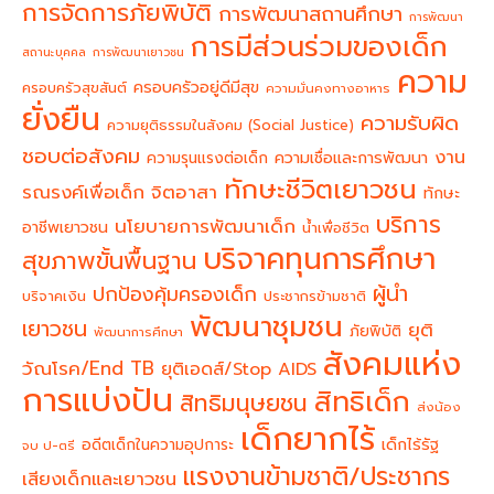
การจัดการภัยพิบัติ
การพัฒนาสถานศึกษา
การพัฒนา
การมีส่วนร่วมของเด็ก
สถานะบุคคล
การพัฒนาเยาวชน
ความ
ครอบครัวอยู่ดีมีสุข
ครอบครัวสุขสันต์
ความมั่นคงทางอาหาร
ยั่งยืน
ความรับผิด
ความยุติธรรมในสังคม (Social Justice)
ชอบต่อสังคม
งาน
ความรุนแรงต่อเด็ก
ความเชื่อและการพัฒนา
ทักษะชีวิตเยาวชน
จิตอาสา
รณรงค์เพื่อเด็ก
ทักษะ
บริการ
นโยบายการพัฒนาเด็ก
อาชีพเยาวชน
น้ำเพื่อชีวิต
บริจาคทุนการศึกษา
สุขภาพขั้นพื้นฐาน
ผู้นำ
ปกป้องคุ้มครองเด็ก
บริจาคเงิน
ประชากรข้ามชาติ
พัฒนาชุมชน
เยาวชน
ยุติ
ภัยพิบัติ
พัฒนาการศึกษา
สังคมแห่ง
วัณโรค/End TB
ยุติเอดส์/Stop AIDS
การแบ่งปัน
สิทธิเด็ก
สิทธิมนุษยชน
ส่งน้อง
เด็กยากไร้
อดีตเด็กในความอุปการะ
เด็กไร้รัฐ
จบ ป-ตรี
แรงงานข้ามชาติ/ประชากร
เสียงเด็กและเยาวชน