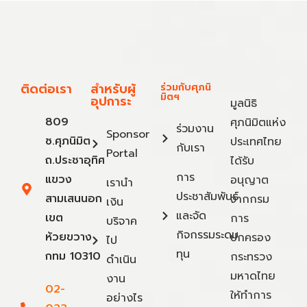
ติดต่อเรา
สำหรับผู้
ร่วมกับศุภนิ
มิตฯ
อุปการะ
มูลนิธิ
809
ศุภนิมิตแห่ง
ร่วมงาน
Sponsor
ซ.ศุภนิมิต
ประเทศไทย
กับเรา
Portal
ถ.ประชาอุทิศ
ได้รับ
การ
แขวง
อนุญาต
เรานำ
ประชาสัมพันธ์
สามเสนนอก
จากกรม
เงิน
และจัด
เขต
การ
บริจาค
กิจกรรมระดม
ห้วยขวาง
ปกครอง
ไป
ทุน
กทม 10310
กระทรวง
ดำเนิน
มหาดไทย
งาน
02-
ให้ทำการ
อย่างไร