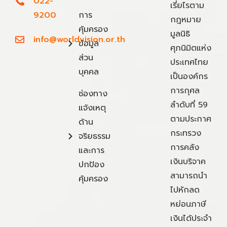
022-
เรี่ยไรตาม
9200
การ
กฎหมาย
คุ้มครอง
มูลนิธิ
info@worldvision.or.th
ข้อมูล
ศุภนิมิตแห่ง
ส่วน
ประเทศไทย
บุคคล
เป็นองค์กร
การกุศล
ช่องทาง
ลำดับที่ 59
แจ้งเหตุ
ตามประกาศ
ด้าน
กระทรวง
จริยธรรม
การคลัง
และการ
เงินบริจาค
ปกป้อง
สามารถนำ
คุ้มครอง
ไปหักลด
หย่อนภาษี
เงินได้ประจำ