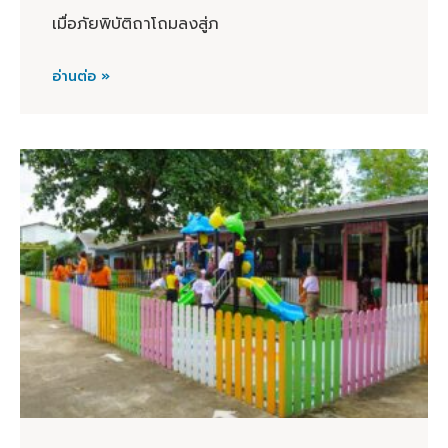
เมื่อภัยพิบัติถาโถมลงสู่ภ
อ่านต่อ »