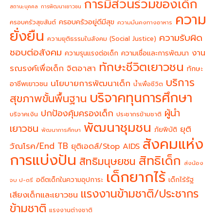
การมีส่วนร่วมของเด็ก
สถานะบุคคล
การพัฒนาเยาวชน
ความ
ครอบครัวอยู่ดีมีสุข
ครอบครัวสุขสันต์
ความมั่นคงทางอาหาร
ยั่งยืน
ความรับผิด
ความยุติธรรมในสังคม (Social Justice)
ชอบต่อสังคม
งาน
ความรุนแรงต่อเด็ก
ความเชื่อและการพัฒนา
ทักษะชีวิตเยาวชน
จิตอาสา
รณรงค์เพื่อเด็ก
ทักษะ
บริการ
นโยบายการพัฒนาเด็ก
อาชีพเยาวชน
น้ำเพื่อชีวิต
บริจาคทุนการศึกษา
สุขภาพขั้นพื้นฐาน
ผู้นำ
ปกป้องคุ้มครองเด็ก
บริจาคเงิน
ประชากรข้ามชาติ
พัฒนาชุมชน
เยาวชน
ยุติ
ภัยพิบัติ
พัฒนาการศึกษา
สังคมแห่ง
วัณโรค/End TB
ยุติเอดส์/Stop AIDS
การแบ่งปัน
สิทธิเด็ก
สิทธิมนุษยชน
ส่งน้อง
เด็กยากไร้
อดีตเด็กในความอุปการะ
เด็กไร้รัฐ
จบ ป-ตรี
แรงงานข้ามชาติ/ประชากร
เสียงเด็กและเยาวชน
ข้ามชาติ
แรงงานต่างชาติ