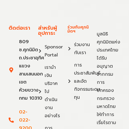
ติดต่อเรา
สำหรับผู้
ร่วมกับศุภนิ
มิตฯ
อุปการะ
มูลนิธิ
809
ศุภนิมิตแห่ง
ร่วมงาน
Sponsor
ซ.ศุภนิมิต
ประเทศไทย
กับเรา
Portal
ถ.ประชาอุทิศ
ได้รับ
การ
แขวง
อนุญาต
เรานำ
ประชาสัมพันธ์
สามเสนนอก
จากกรม
เงิน
และจัด
เขต
การ
บริจาค
กิจกรรมระดม
ห้วยขวาง
ปกครอง
ไป
ทุน
กทม 10310
กระทรวง
ดำเนิน
มหาดไทย
งาน
02-
ให้ทำการ
อย่างไร
022-
เรี่ยไรตาม
9200
การ