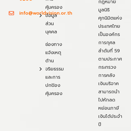
กฎหมาย
คุ้มครอง
มูลนิธิ
info@worldvision.or.th
ข้อมูล
ศุภนิมิตแห่ง
ส่วน
ประเทศไทย
บุคคล
เป็นองค์กร
การกุศล
ช่องทาง
ลำดับที่ 59
แจ้งเหตุ
ตามประกาศ
ด้าน
กระทรวง
จริยธรรม
การคลัง
และการ
เงินบริจาค
ปกป้อง
สามารถนำ
คุ้มครอง
ไปหักลด
หย่อนภาษี
เงินได้ประจำ
ปี