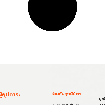
ู้อุปการะ
ร่วมกับศุภนิมิตฯ
มูล
ร่วมงานกับเรา