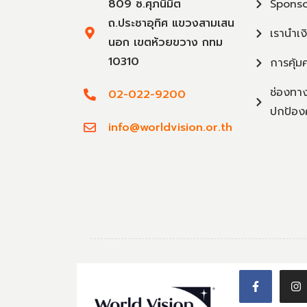
809 ซ.ศุภนิมิต
Sponso
ถ.ประชาอุทิศ แขวงสามเสน
เรานำเง
นอก เขตห้วยขวาง กทม
10310
การคุ้ม
ช่องทาง
02-022-9200
ปกป้อง
info@worldvision.or.th