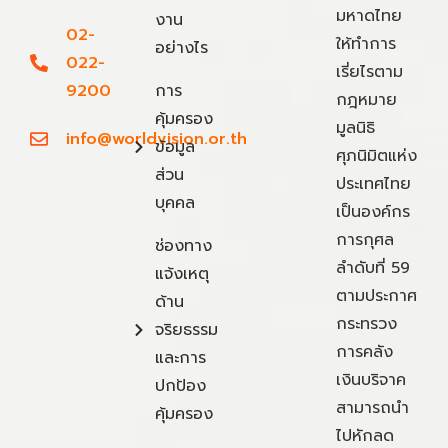
มหาดไทย
งาน
02-
ให้ทำการ
อย่างไร
022-
เรี่ยไรตาม
9200
การ
กฎหมาย
คุ้มครอง
มูลนิธิ
info@worldvision.or.th
ข้อมูล
ศุภนิมิตแห่ง
ส่วน
ประเทศไทย
บุคคล
เป็นองค์กร
การกุศล
ช่องทาง
ลำดับที่ 59
แจ้งเหตุ
ตามประกาศ
ด้าน
กระทรวง
จริยธรรม
การคลัง
และการ
เงินบริจาค
ปกป้อง
สามารถนำ
คุ้มครอง
ไปหักลด