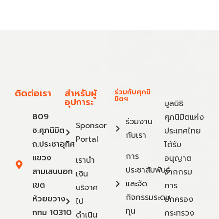
ติดต่อเรา
สำหรับผู้
ร่วมกับศุภนิ
มิตฯ
อุปการะ
มูลนิธิ
809
ศุภนิมิตแห่ง
ร่วมงาน
Sponsor
ซ.ศุภนิมิต
ประเทศไทย
กับเรา
Portal
ถ.ประชาอุทิศ
ได้รับ
การ
แขวง
อนุญาต
เรานำ
ประชาสัมพันธ์
สามเสนนอก
จากกรม
เงิน
และจัด
เขต
การ
บริจาค
กิจกรรมระดม
ห้วยขวาง
ปกครอง
ไป
ทุน
กทม 10310
กระทรวง
ดำเนิน