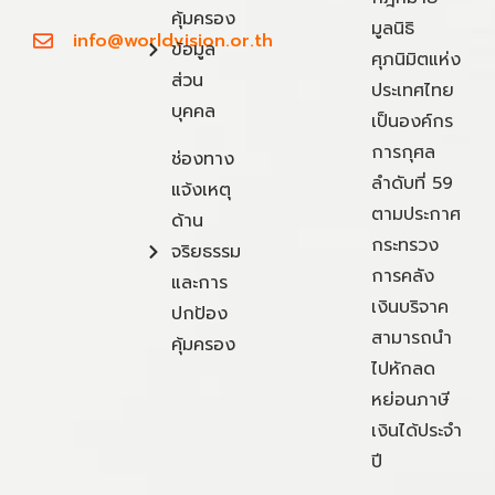
คุ้มครอง
มูลนิธิ
info@worldvision.or.th
ข้อมูล
ศุภนิมิตแห่ง
ส่วน
ประเทศไทย
บุคคล
เป็นองค์กร
การกุศล
ช่องทาง
ลำดับที่ 59
แจ้งเหตุ
ตามประกาศ
ด้าน
กระทรวง
จริยธรรม
การคลัง
และการ
เงินบริจาค
ปกป้อง
สามารถนำ
คุ้มครอง
ไปหักลด
หย่อนภาษี
เงินได้ประจำ
ปี