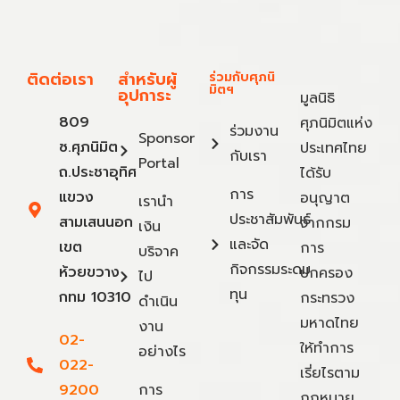
ติดต่อเรา
สำหรับผู้
ร่วมกับศุภนิ
มิตฯ
อุปการะ
มูลนิธิ
809
ศุภนิมิตแห่ง
ร่วมงาน
Sponsor
ซ.ศุภนิมิต
ประเทศไทย
กับเรา
Portal
ถ.ประชาอุทิศ
ได้รับ
การ
แขวง
อนุญาต
เรานำ
ประชาสัมพันธ์
สามเสนนอก
จากกรม
เงิน
และจัด
เขต
การ
บริจาค
กิจกรรมระดม
ห้วยขวาง
ปกครอง
ไป
ทุน
กทม 10310
กระทรวง
ดำเนิน
มหาดไทย
งาน
02-
ให้ทำการ
อย่างไร
022-
เรี่ยไรตาม
9200
การ
กฎหมาย