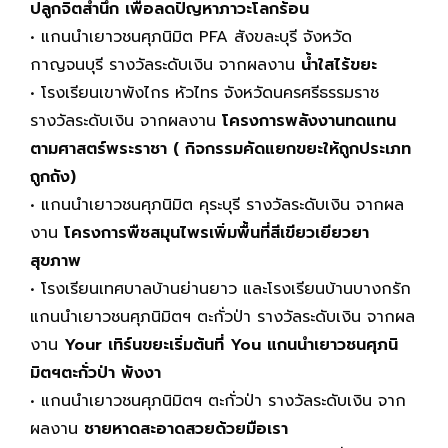
ปลูกจิตสำนึก เพื่อลดปัญหาภาวะโลกร้อน
• แกนนำเยาวชนศุภนิมิต PFA สังขละบุรี จังหวัด
กาญจนบุรี รางวัลระดับเงิน จากผลงาน
น้ำใสไร้ขยะ
• โรงเรียนเขาพังไกร หัวไทร จังหวัดนครศรีธรรมราช
รางวัลระดับเงิน จากผลงาน
โครงการพลังงานทดแทน
ตามศาสตร์พระราชา ( กิจกรรมคัดแยกขยะให้ถูกประเภท
ถูกถัง)
• แกนนำเยาวชนศุภนิมิต คุระบุรี รางวัลระดับเงิน จากผล
งาน
โครงการพืชสมุนไพรเพิ่มพื้นที่สีเขียวเยียวยา
สุขภาพ
• โรงเรียนเทศบาลบ้านย่านยาว และโรงเรียนบ้านบางกรัก
แกนนำเยาวชนศุภนิมิตฯ ตะกั่วป่า รางวัลระดับเงิน จากผล
งาน
Your เทิร์นขยะเริ่มต้นที่ You แกนนำเยาวชนศุภนิ
มิตฯตะกั่วป่า พังงา
• แกนนำเยาวชนศุภนิมิตฯ ตะกั่วป่า รางวัลระดับเงิน จาก
ผลงาน
ชายหาดสะอาดสวยด้วยมือเรา