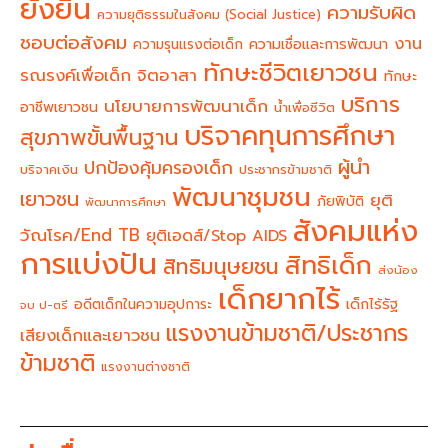
ยั่งยืน
ความรับผิด
ความยุติธรรมในสังคม (Social Justice)
ชอบต่อสังคม
งาน
ความรุนแรงต่อเด็ก
ความเชื่อและการพัฒนา
ทักษะชีวิตเยาวชน
จิตอาสา
รณรงค์เพื่อเด็ก
ทักษะ
บริการ
นโยบายการพัฒนาเด็ก
อาชีพเยาวชน
น้ำเพื่อชีวิต
บริจาคทุนการศึกษา
สุขภาพขั้นพื้นฐาน
ผู้นำ
ปกป้องคุ้มครองเด็ก
บริจาคเงิน
ประชากรข้ามชาติ
พัฒนาชุมชน
เยาวชน
ยุติ
ภัยพิบัติ
พัฒนาการศึกษา
สังคมแห่ง
วัณโรค/End TB
ยุติเอดส์/Stop AIDS
การแบ่งปัน
สิทธิเด็ก
สิทธิมนุษยชน
ส่งน้อง
เด็กยากไร้
อดีตเด็กในความอุปการะ
เด็กไร้รัฐ
จบ ป-ตรี
แรงงานข้ามชาติ/ประชากร
เสียงเด็กและเยาวชน
ข้ามชาติ
แรงงานต่างชาติ