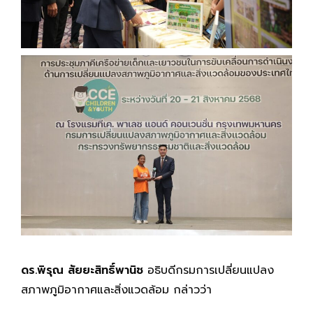
ดร.พิรุณ สัยยะสิทธิ์พานิช
อธิบดีกรมการเปลี่ยนแปลง
สภาพภูมิอากาศและสิ่งแวดล้อม กล่าวว่า