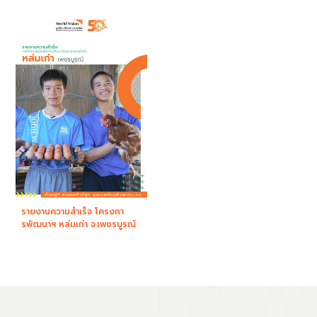
รายงานความสำเร็จ โครงกา
รพัฒนาฯ หล่มเก่า จ.เพชรบูรณ์