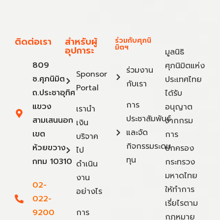
ติดต่อเรา
สำหรับผู้
ร่วมกับศุภนิ
มิตฯ
อุปการะ
มูลนิธิ
809
ศุภนิมิตแห่ง
ร่วมงาน
Sponsor
ซ.ศุภนิมิต
ประเทศไทย
กับเรา
Portal
ถ.ประชาอุทิศ
ได้รับ
การ
แขวง
อนุญาต
เรานำ
ประชาสัมพันธ์
สามเสนนอก
จากกรม
เงิน
และจัด
เขต
การ
บริจาค
กิจกรรมระดม
ห้วยขวาง
ปกครอง
ไป
ทุน
กทม 10310
กระทรวง
ดำเนิน
มหาดไทย
งาน
02-
ให้ทำการ
อย่างไร
022-
เรี่ยไรตาม
9200
การ
กฎหมาย