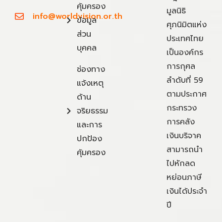
คุ้มครอง
มูลนิธิ
info@worldvision.or.th
ข้อมูล
ศุภนิมิตแห่ง
ส่วน
ประเทศไทย
บุคคล
เป็นองค์กร
การกุศล
ช่องทาง
ลำดับที่ 59
แจ้งเหตุ
ตามประกาศ
ด้าน
กระทรวง
จริยธรรม
การคลัง
และการ
เงินบริจาค
ปกป้อง
สามารถนำ
คุ้มครอง
ไปหักลด
หย่อนภาษี
เงินได้ประจำ
ปี