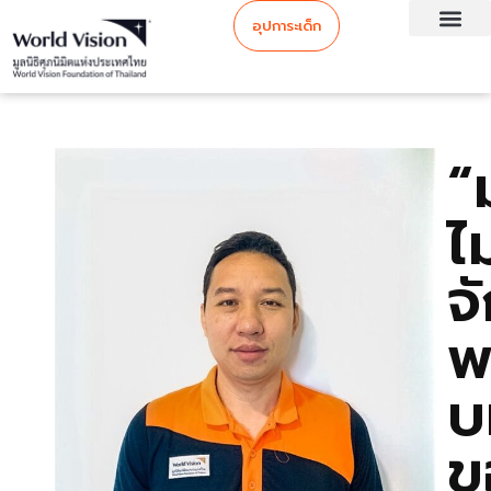
อุปการะเด็ก
“
ไม
จ
พ
บ
ข