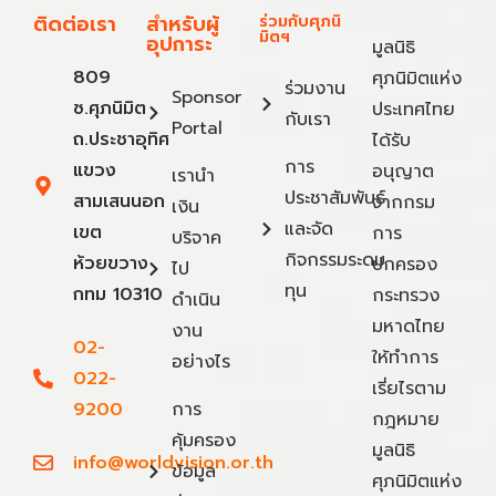
ติดต่อเรา
สำหรับผู้
ร่วมกับศุภนิ
มิตฯ
อุปการะ
มูลนิธิ
809
ศุภนิมิตแห่ง
ร่วมงาน
Sponsor
ซ.ศุภนิมิต
ประเทศไทย
กับเรา
Portal
ถ.ประชาอุทิศ
ได้รับ
การ
แขวง
อนุญาต
เรานำ
ประชาสัมพันธ์
สามเสนนอก
จากกรม
เงิน
และจัด
เขต
การ
บริจาค
กิจกรรมระดม
ห้วยขวาง
ปกครอง
ไป
ทุน
กทม 10310
กระทรวง
ดำเนิน
มหาดไทย
งาน
02-
ให้ทำการ
อย่างไร
022-
เรี่ยไรตาม
9200
การ
กฎหมาย
คุ้มครอง
มูลนิธิ
info@worldvision.or.th
ข้อมูล
ศุภนิมิตแห่ง