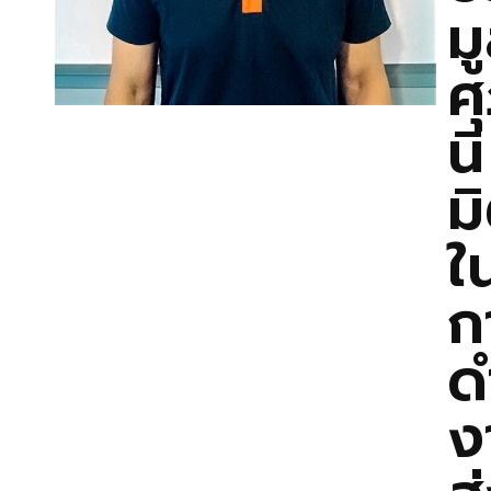
มู
ศ
นิ
ม
ใ
ก
ด
ง