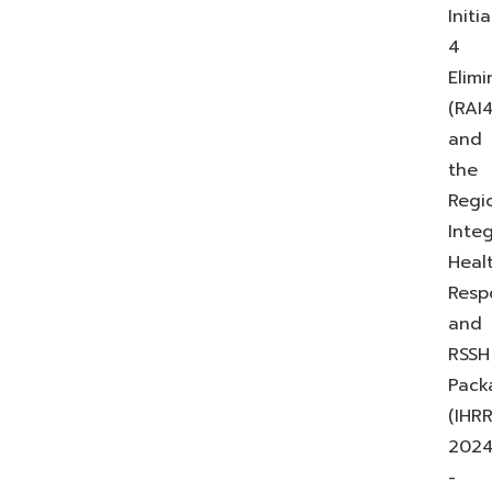
Initi
4
Elimi
(RAI4
and
the
Regi
Inte
Heal
Resp
and
RSSH
Pack
(IHRR
202
-