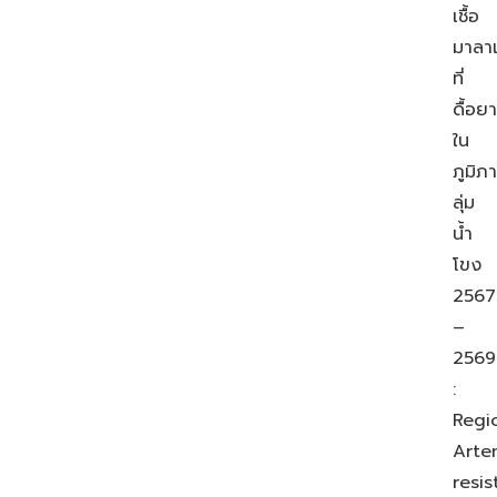
เชื้อ
มาลาเ
ที่
ดื้อยา
ใน
ภูมิภ
ลุ่ม
น้ำ
โขง
2567
–
2569
:
Regi
Artem
resi