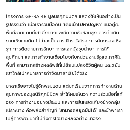
โครงการ GF-RAI4E มูลนิธิศุภนิมิตฯ แสดงให้เห็นอย่างเป็น
รูปธรรมว่า เมื่อเราร่วมมือกัน
‘เดินเข้าไปหาปัญหา’
แม้อยู่ใน
พื้นที่ชายแดนที่เข้าถึงยากและมีความซับซ้อนสูง การดำเนิน
งานเชิงเทคนิค ไม่ว่าจะเป็นการเฝ้าระวังโรค การคัดกรองเชิง
รุก การติดตามการรักษา การแจกมุ้งชุบน้ำยา การให้
สุขศึกษา และการทำงานเชื่อมโยงกับหน่วยงานรัฐและภาคีใน
พื้นที่ สามารถสร้างผลลัพธ์ที่เปลี่ยนแปลงชีวิตผู้คน และขยับ
เข้าใกล้เป้าหมายการกำจัดมาลาเรียได้จริง
มาลาเรียอาจไม่รู้จักพรมแดน แต่บทเรียนจากการทำงานด้าน
สุขภาพของมูลนิธิศุภนิมิตฯ ย้ำให้ผมเห็นว่า ความร่วมมือที่แท้
จริง การทำงานอย่างมีระบบ และการยืนหยัดเคียงข้างกลุ่ม
เปราะบาง คือพลังสำคัญที่
‘สามารถหยุดมันได้’
และนำพาเรา
ไปสู่การพัฒนาที่ไม่ทิ้งใครไว้ข้างหลังอย่างแท้จริง