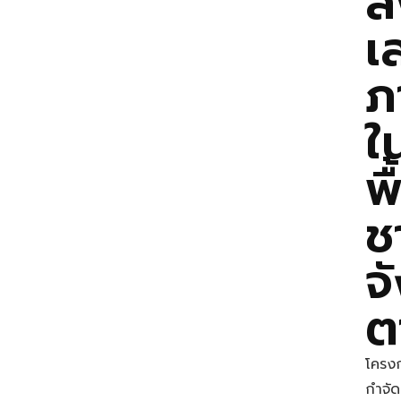
ส
เ
ภ
ใ
พื
ช
จ
ต
โครง
กำจัด