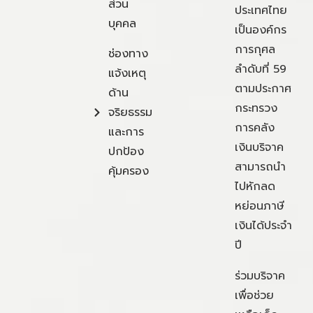
ส่วน
ประเทศไทย
บุคคล
เป็นองค์กร
การกุศล
ช่องทาง
ลำดับที่ 59
แจ้งเหตุ
ตามประกาศ
ด้าน
กระทรวง
จริยธรรม
การคลัง
และการ
เงินบริจาค
ปกป้อง
สามารถนำ
คุ้มครอง
ไปหักลด
หย่อนภาษี
เงินได้ประจำ
ปี
ร่วมบริจาค
เพื่อช่วย