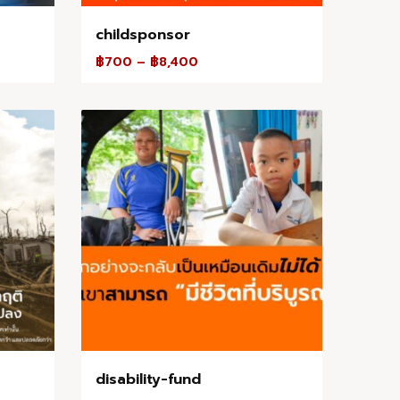
childsponsor
฿
700
–
฿
8,400
disability-fund