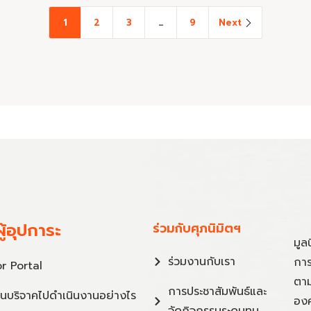
1
2
3
…
9
Next
ู้อุปการะ
ร่วมกับศุภนิมิตฯ
มูล
ร่วมงานกับเรา
การ
r Portal
ตาม
การประชาสัมพันธ์และ
ินบริจาคไปดำเนินงานอย่างไร
องค