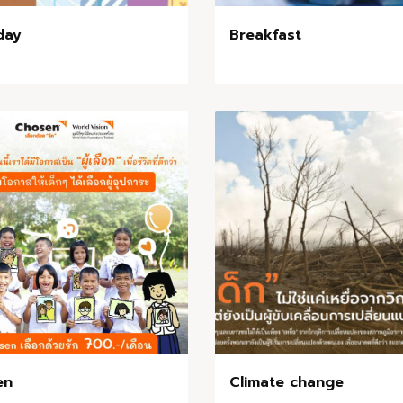
day
Breakfast
en
Climate change