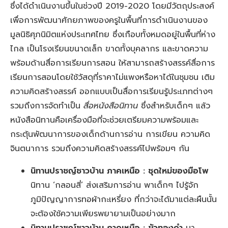
ซึ่งได้ดำเนินงานขึ้นในช่วงปี 2019-2020 โดยมีวัตถุประสงค์
เพื่อการพัฒนาศักยภาพของครูในพื้นที่การดำเนินงานของ
มูลนิธิศุภนิมิตแห่งประเทศไทย ซึ่งเกือบทั้งหมดอยู่ในพื้นที่ห่าง
ไกล เป็นโรงเรียนขนาดเล็ก ขาดทั้งบุคลากร และขาดความ
พร้อมด้านสื่อการเรียนการสอน ให้สามารถสร้างสรรค์สื่อการ
เรียนการสอนโดยใช้วัสดุที่ราคาไม่แพงหรือหาได้ในชุมชน เติม
ความคิดสร้างสรรค์ ออกแบบเป็นสื่อการเรียนรู้ประเภทต่างๆ
รวมถึงการจัดทำเป็น
สื่อหนังสือนิทาน
ซึ่งสำหรับเด็กๆ แล้ว
หนังสือนิทานคือเครื่องมือที่จะช่วยเตรียมความพร้อมและ
กระตุ้นพัฒนาการของเด็กด้านการอ่าน การเขียน ความคิด
จินตนาการ รวมถึงความคิดสร้างสรรค์ไปพร้อมๆ กัน
นิทานปราชญ์ชาวบ้าน ภาคเหนือ
:
ชุดใหม่ของมือโพ
นิทาน ‘กลอนสี่’ ส่งเสริมการอ่าน พาเด็กๆ ไปรู้จัก
ภูมิปัญญาการทอผ้ากะเหรี่ยง ที่กว่าจะได้มาแต่ละผืนนั้น
จะต้องใช้ความเพียรพยายามเป็นอย่างมาก
นิทานปราชญ์ชาวบ้าน ภาคเหนือ
:
ขัวทองคำ
มา