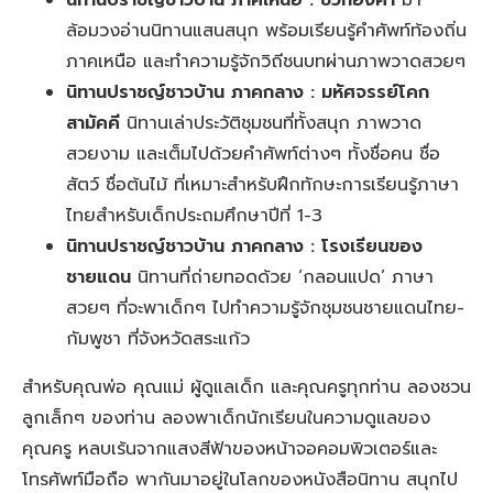
ล้อมวงอ่านนิทานแสนสนุก พร้อมเรียนรู้คำศัพท์ท้องถิ่น
ภาคเหนือ และทำความรู้จักวิถีชนบทผ่านภาพวาดสวยๆ
นิทานปราชญ์ชาวบ้าน ภาคกลาง
:
มหัศจรรย์โคก
สามัคคี
นิทานเล่าประวัติชุมชนที่ทั้งสนุก ภาพวาด
สวยงาม และเต็มไปด้วยคำศัพท์ต่างๆ ทั้งชื่อคน ชื่อ
สัตว์ ชื่อต้นไม้ ที่เหมาะสำหรับฝึกทักษะการเรียนรู้ภาษา
ไทยสำหรับเด็กประถมศึกษาปีที่ 1-3
นิทานปราชญ์ชาวบ้าน ภาคกลาง
:
โรงเรียนของ
ชายแดน
นิทานที่ถ่ายทอดด้วย ‘กลอนแปด’ ภาษา
สวยๆ ที่จะพาเด็กๆ ไปทำความรู้จักชุมชนชายแดนไทย-
กัมพูชา ที่จังหวัดสระแก้ว
สำหรับคุณพ่อ คุณแม่ ผู้ดูแลเด็ก และคุณครูทุกท่าน ลองชวน
ลูกเล็กๆ ของท่าน ลองพาเด็กนักเรียนในความดูแลของ
คุณครู หลบเร้นจากแสงสีฟ้าของหน้าจอคอมพิวเตอร์และ
โทรศัพท์มือถือ พากันมาอยู่ในโลกของหนังสือนิทาน สนุกไป