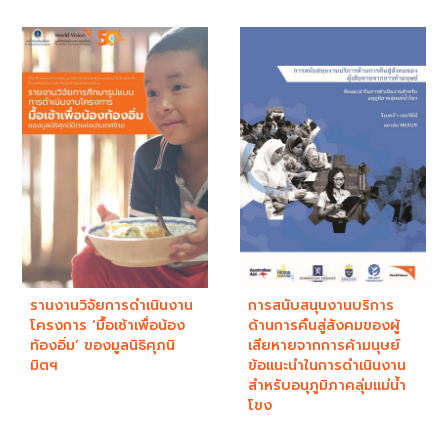
รานงานวิจัยการดำเนินงาน
การสนับสนุนงานบริการ
โครงการ ‘มื้อเช้าเพื่อน้อง
ด้านการคืนสู่สังคมของผู้
ท้องอิ่ม’ ของมูลนิธิศุภนิ
เสียหายจากการค้ามนุษย์
มิตฯ
ข้อแนะนำในการดำเนินงาน
สำหรับอนุภูมิภาคลุ่มแม่น้ำ
โขง ​