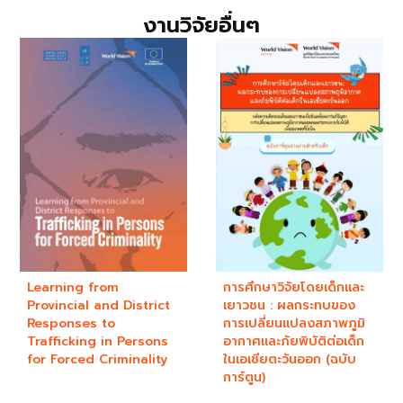
งานวิจัยอื่นๆ
Learning from
การศึกษาวิจัยโดยเด็กและ
Provincial and District
เยาวชน : ผลกระทบของ
Responses to
การเปลี่ยนแปลงสภาพภูมิ
Trafficking in Persons
อากาศและภัยพิบัติต่อเด็ก
for Forced Criminality
ในเอเชียตะวันออก (ฉบับ
การ์ตูน)