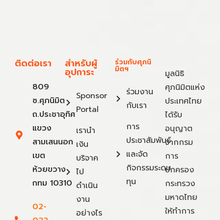
ติดต่อเรา
สำหรับผู้
ร่วมกับศุภนิ
มิตฯ
อุปการะ
มูลนิธิ
809
ศุภนิมิตแห่ง
ร่วมงาน
Sponsor
ซ.ศุภนิมิต
ประเทศไทย
กับเรา
Portal
ถ.ประชาอุทิศ
ได้รับ
การ
แขวง
อนุญาต
เรานำ
ประชาสัมพันธ์
สามเสนนอก
จากกรม
เงิน
และจัด
เขต
การ
บริจาค
กิจกรรมระดม
ห้วยขวาง
ปกครอง
ไป
ทุน
กทม 10310
กระทรวง
ดำเนิน
มหาดไทย
งาน
02-
ให้ทำการ
อย่างไร