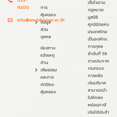
022-
เรี่ยไรตาม
9200
การ
กฎหมาย
คุ้มครอง
มูลนิธิ
info@worldvision.or.th
ข้อมูล
ศุภนิมิตแห่ง
ส่วน
ประเทศไทย
บุคคล
เป็นองค์กร
การกุศล
ช่องทาง
ลำดับที่ 59
แจ้งเหตุ
ตามประกาศ
ด้าน
กระทรวง
จริยธรรม
การคลัง
และการ
เงินบริจาค
ปกป้อง
สามารถนำ
คุ้มครอง
ไปหักลด
หย่อนภาษี
เงินได้ประจำ