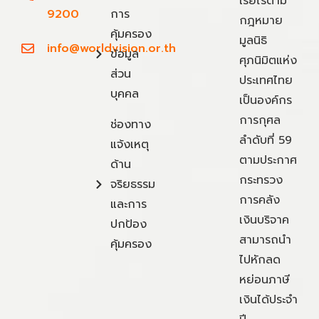
เรี่ยไรตาม
9200
การ
กฎหมาย
คุ้มครอง
มูลนิธิ
info@worldvision.or.th
ข้อมูล
ศุภนิมิตแห่ง
ส่วน
ประเทศไทย
บุคคล
เป็นองค์กร
การกุศล
ช่องทาง
ลำดับที่ 59
แจ้งเหตุ
ตามประกาศ
ด้าน
กระทรวง
จริยธรรม
การคลัง
และการ
เงินบริจาค
ปกป้อง
สามารถนำ
คุ้มครอง
ไปหักลด
หย่อนภาษี
เงินได้ประจำ