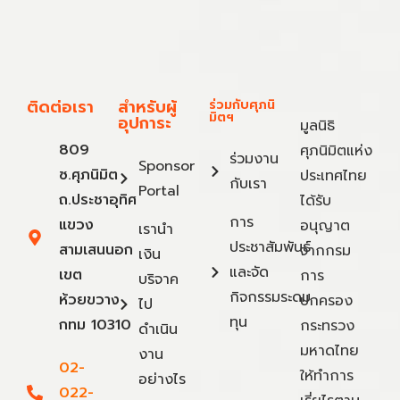
ติดต่อเรา
สำหรับผู้
ร่วมกับศุภนิ
มิตฯ
อุปการะ
มูลนิธิ
809
ศุภนิมิตแห่ง
ร่วมงาน
Sponsor
ซ.ศุภนิมิต
ประเทศไทย
กับเรา
Portal
ถ.ประชาอุทิศ
ได้รับ
การ
แขวง
อนุญาต
เรานำ
ประชาสัมพันธ์
สามเสนนอก
จากกรม
เงิน
และจัด
เขต
การ
บริจาค
กิจกรรมระดม
ห้วยขวาง
ปกครอง
ไป
ทุน
กทม 10310
กระทรวง
ดำเนิน
มหาดไทย
งาน
02-
ให้ทำการ
อย่างไร
022-